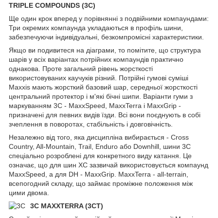
TRIPLE COMPOUNDS (3C)
Ще один крок вперед у порівнянні з подвійними компаундами:
Три окремих компаунда укладаються в профіль шини,
забезпечуючи індивідуальні, безкомпромісні характеристики.
Якщо ви подивитеся на діаграми, то помітите, що структура
шарів у всіх варіантах потрійних компаундів практично
однакова. Проте загальний рівень жорсткості
використовуваних каучуків різний. Потрійні гумові суміші
Maxxis мають жорсткий базовий шар, середньої жорсткості
центральний протектор і м'які бічні шипи. Варіанти гуми з
маркуванням 3C - MaxxSpeed, MaxxTerra і MaxxGrip -
призначені для певних видів їзди. Всі вони поєднують в собі
зчеплення в поворотах, стабільність і довговічність.
Незалежно від того, яка дисципліна вибирається - Cross
Country, All-Mountain, Trail, Enduro або Downhill, шини 3C
спеціально розроблені для конкретного виду катання. Це
означає, що для шин XC зазвичай використовується компаунд
MaxxSpeed, а для DH - MaxxGrip. MaxxTerra - all-terrain,
всепогодний складу, що займає проміжне положення між
цими двома.
3C MAXXTERRA (3CT)