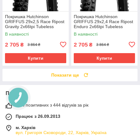
Покришка Hutchinson
Покришка Hutchinson
GRIFFUS 29х2,5 Race Ripost
GRIFFUS 29х2,4 Race Ripost
Gravity 2x66tpi Tubeless
Enduro 2x66tpi Tubeless
Ready Складана Black
Ready Складана Black
В наявності
В наявності
2 705
2 705
₴
₴
3 864 ₴
3 864 ₴
Купити
Купити
Показати ще
Про нас
98% позитивних з 444 відгуків за рік
Працює з 26.09.2013
м. Харків
вул. Григорія Сковороди, 22, Харків, Україна