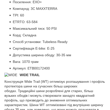
Посилення: EXO+
Компаунд: 3C MAXXTERRA
TPI: 60
ETRTO: 63-584
Максимальний тиск: 50 PSI
Корд: Складна
Спосіб установки: Tubeless Ready
Сертифікація E-bike: E-25
Допустима ширина ободу: 30-35 мм
Вага: 1070 грам
Артикул: ETB00172400
WIDE TRAIL
Конструкція Wide Trail (WT) оптимізує розташування і профіль
протектора шини на сучасних більш широких
ободах. Традиційні шини розроблені для старих, більш
вузьких ободів і можуть створювати занадто квадратний
профіль, що призводить до зниження оптимальних
характеристик. Шини WT оптимізовані під внутрішню ширину
обода 35 мм, але доведено, що вони можуть працювати в