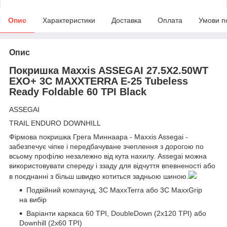
Опис
Характеристики
Доставка
Оплата
Умови п
Опис
Покришка Maxxis ASSEGAI 27.5X2.50WT
EXO+ 3C MAXXTERRA E-25 Tubeless
Ready Foldable 60 TPI Black
ASSEGAI
TRAIL ENDURO DOWNHILL
Фірмова покришка Грега Миннаара - Maxxis Assegai -
забезпечує чіпке і передбачуване зчеплення з дорогою по
всьому профілю незалежно від кута нахилу. Assegai можна
використовувати спереду і ззаду для відчуття впевненості або
в поєднанні з більш швидко котиться задньою шиною.
Подвійний компаунд, 3C MaxxTerra або 3C MaxxGrip
на вибір
Варіанти каркаса 60 TPI, DoubleDown (2x120 TPI) або
Downhill (2x60 TPI)