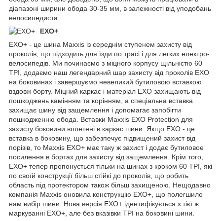
діапазоні ширини обода 30-35 мм, в залежності від уподобань
велосипедиста.
EXO+
EXO+ - це шина Maxxis із середнім ступенем захисту від
проколів, що підходить для їзди по трасі і для легких електро-
велосипедів. Ми починаємо з міцного корпусу щільністю 60
TPI, додаємо наш легендарний шар захисту від проколів EXO
на боковинах і завершуємо невеликий бутиловою вставкою
вздовж борту. Міцний каркас і матеріал EXO захищають від
пошкоджень камінням та корінням, а спеціальна вставка
захищає шину від защемлення і допомагає запобігти
пошкодженню обода. Вставки Maxxis EXO Protection для
захисту боковини вплетені в каркас шини. Якщо EXO - це
вставка в боковину, що забезпечує підвищений захист від
порізів, то Maxxis EXO+ має таку ж захист і додає бутиловое
посилення в бортах для захисту від защемлення. Крім того,
EXO+ тепер пропонується тільки на шинах з кроком 60 TPI, які
по своїй конструкції більш стійкі до проколів, що робить
область під протектором також більш захищеною. Нещодавно
компанія Maxxis оновила конструкцію EXO+, що полегшило
нам вибір шини. Нова версія EXO+ ідентифікується з тієї ж
маркуванні EXO+, але без вказівки TPI на боковині шини.