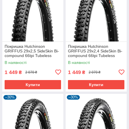
Покришка Hutchinson
Покришка Hutchinson
GRIFFUS 29х2,5 SideSkin Bi-
GRIFFUS 29х2,4 SideSkin Bi-
compound 66tpi Tubeless
compound 66tpi Tubeless
Ready Складна Black
Ready Складана Black
В наявності
В наявності
1 449
1 449
₴
₴
2 070 ₴
2 070 ₴
Купити
Купити
–30%
–30%