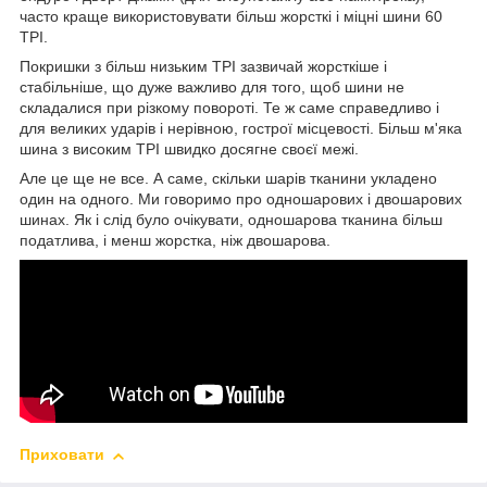
часто краще використовувати більш жорсткі і міцні шини 60
TPI.
Покришки з більш низьким TPI зазвичай жорсткіше і
стабільніше, що дуже важливо для того, щоб шини не
складалися при різкому повороті. Те ж саме справедливо і
для великих ударів і нерівною, гострої місцевості. Більш м'яка
шина з високим TPI швидко досягне своєї межі.
Але це ще не все. А саме, скільки шарів тканини укладено
один на одного. Ми говоримо про одношарових і двошарових
шинах. Як і слід було очікувати, одношарова тканина більш
податлива, і менш жорстка, ніж двошарова.
Приховати