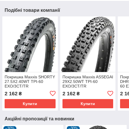
Подібні товари компанії
Покришка Maxxis SHORTY
Покришка Maxxis ASSEGAI
Покр
27.5X2.40WT TPI-60
29X2.50WT TPI-60
DHR 
EXO/3CT/TR
EXO/3CT/TR
60 
2 162
2 162
2 1
₴
₴
Купити
Купити
Акційні пропозиції та новинки
–30%
–30%