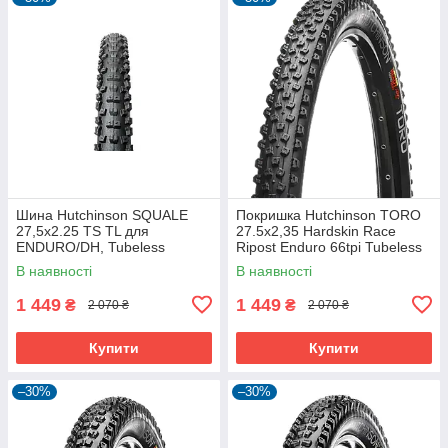
Шина Hutchinson SQUALE
Покришка Hutchinson TORO
27,5x2.25 TS TL для
27.5х2,35 Hardskin Race
ENDURO/DH, Tubeless
Ripost Enduro 66tpi Tubeless
Ready, 2.25 дюйма
Ready Складна Black
В наявності
В наявності
1 449
1 449
₴
₴
2 070 ₴
2 070 ₴
Купити
Купити
–30%
–30%