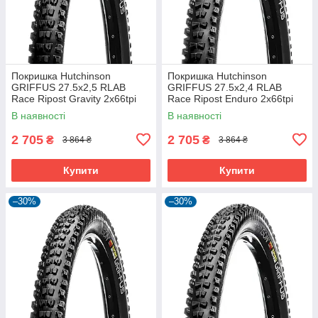
Покришка Hutchinson
Покришка Hutchinson
GRIFFUS 27.5х2,5 RLAB
GRIFFUS 27.5х2,4 RLAB
Race Ripost Gravity 2x66tpi
Race Ripost Enduro 2x66tpi
Tubeless Ready Складна
Tubeless Ready Складна
В наявності
В наявності
Black
Black
2 705
2 705
₴
₴
3 864 ₴
3 864 ₴
Купити
Купити
–30%
–30%