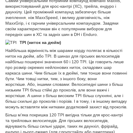
Самий універсальний потрійний компаунд компанії Maxxis,
використовуваний для крос-кантрі (XC), трейла, ендуро і
даунхілу. Цей проміжний компаунд забезпечує більше
зчеплення
,
ніж MaxxSpeed, і велику довговічність, ніж
MaxxGrip, і є гарним універсальним компаундом. Завдяки
своїм характеристикам він є популярним вибором для
передніх шин в XC та задніх шин в DH і Enduro.
TPI (ниток на дюйм)
Найбільша відмінність між шарами корду полягає в кількості
ниток на дюйм, або TPI. В шинах для гірських велосипедів
найбільш поширені значення 60 і 120 TPI. Це говорить лише
про розмір окремих нейлонових ниток, складових шар
каркаса шини. Чим більше їх в дюймі, тим тонше вони повинні
бути. Чим товщі нитки, тим, з іншого боку, вони
жорсткіше. Або, іншими словами: Велосипедні шини з більш
низьким TPI більш стійкі до проколів, але вони важчі і
жорсткіше. А шини з більш високим TPI більш слухняні, але і
більш схильні до проколів і порізів. І в тому, і в іншому випадку
можуть вставляти між нитками додатковий захист від проколів.
Більш м'яка покришка 120 TPI вигідна тільки для крос-кантрі
та трейловых велосипедів. Для гірських велосипедів,
відчувають більш сильні удари, таких як даунхіл, фрірайд,
ендуро і дьорт-джамп (для слоупстайлу або памптрека),