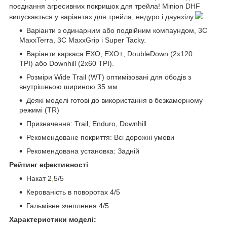
поєднання агресивних покришок для трейла! Minion DHF
випускається у варіантах для трейла, ендуро і даунхілу.
Варіанти з одинарним або подвійним компаундом, 3C
MaxxTerra, 3C MaxxGrip і Super Tacky.
Варіанти каркаса EXO, EXO+, DoubleDown (2x120
TPI) або Downhill (2x60 TPI).
Розміри Wide Trail (WT) оптимізовані для ободів з
внутрішньою шириною 35 мм
Деякі моделі готові до використання в безкамерному
режимі (TR)
Призначення: Trail, Enduro, Downhill
Рекомендоване покриття: Всі дорожні умови
Рекомендована установка: Задній
Рейтинг ефективності
Накат 2
,
5/5
Керованість в поворотах 4/5
Гальмівне зчеплення 4/5
Характеристики моделі: