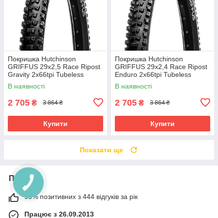
Покришка Hutchinson
Покришка Hutchinson
GRIFFUS 29х2,5 Race Ripost
GRIFFUS 29х2,4 Race Ripost
Gravity 2x66tpi Tubeless
Enduro 2x66tpi Tubeless
Ready Складана Black
Ready Складана Black
В наявності
В наявності
2 705
2 705
₴
₴
3 864 ₴
3 864 ₴
Купити
Купити
Показати ще
Про нас
98% позитивних з 444 відгуків за рік
Працює з 26.09.2013