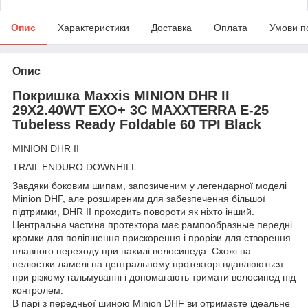
Опис
Характеристики
Доставка
Оплата
Умови п
Опис
Покришка Maxxis MINION DHR II
29X2.40WT EXO+ 3C MAXXTERRA E-25
Tubeless Ready Foldable 60 TPI Black
MINION DHR II
TRAIL ENDURO DOWNHILL
Завдяки боковим шипам, запозиченим у легендарної моделі
Minion DHF, але розширеним для забезпечення більшої
підтримки, DHR II проходить повороти як ніхто інший.
Центральна частина протектора має рампообразные передні
кромки для поліпшення прискорення і прорізи для створення
плавного переходу при нахилі велосипеда. Схожі на
пелюстки ламелі на центральному протекторі вдавлюються
при різкому гальмуванні і допомагають тримати велосипед під
контролем.
В парі з передньої шиною Minion DHF ви отримаєте ідеальне