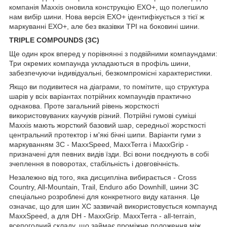
компанія Maxxis оновила конструкцію EXO+, що полегшило
нам вибір шини. Нова версія EXO+ ідентифікується з тієї ж
маркуванні EXO+, але без вказівки TPI на боковині шини.
TRIPLE COMPOUNDS (3C)
Ще один крок вперед у порівнянні з подвійними компаундами:
Три окремих компаунда укладаються в профіль шини,
забезпечуючи індивідуальні, безкомпромісні характеристики.
Якщо ви подивитеся на діаграми, то помітите, що структура
шарів у всіх варіантах потрійних компаундів практично
однакова. Проте загальний рівень жорсткості
використовуваних каучуків різний. Потрійні гумові суміші
Maxxis мають жорсткий базовий шар, середньої жорсткості
центральний протектор і м'які бічні шипи. Варіанти гуми з
маркуванням 3C - MaxxSpeed, MaxxTerra і MaxxGrip -
призначені для певних видів їзди. Всі вони поєднують в собі
зчеплення в поворотах, стабільність і довговічність.
Незалежно від того, яка дисципліна вибирається - Cross
Country, All-Mountain, Trail, Enduro або Downhill, шини 3C
спеціально розроблені для конкретного виду катання. Це
означає, що для шин XC зазвичай використовується компаунд
MaxxSpeed, а для DH - MaxxGrip. MaxxTerra - all-terrain,
всепогодний складу, що займає проміжне положення між