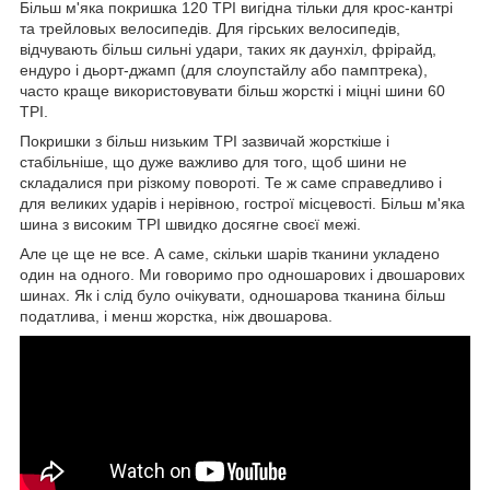
Більш м'яка покришка 120 TPI вигідна тільки для крос-кантрі
та трейловых велосипедів. Для гірських велосипедів,
відчувають більш сильні удари, таких як даунхіл, фрірайд,
ендуро і дьорт-джамп (для слоупстайлу або памптрека),
часто краще використовувати більш жорсткі і міцні шини 60
TPI.
Покришки з більш низьким TPI зазвичай жорсткіше і
стабільніше, що дуже важливо для того, щоб шини не
складалися при різкому повороті. Те ж саме справедливо і
для великих ударів і нерівною, гострої місцевості. Більш м'яка
шина з високим TPI швидко досягне своєї межі.
Але це ще не все. А саме, скільки шарів тканини укладено
один на одного. Ми говоримо про одношарових і двошарових
шинах. Як і слід було очікувати, одношарова тканина більш
податлива, і менш жорстка, ніж двошарова.