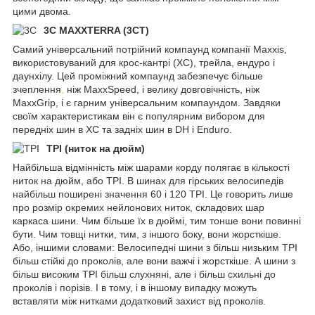
цими двома.
3C MAXXTERRA (3CT)
Самий універсальний потрійний компаунд компанії Maxxis,
використовуваний для крос-кантрі (XC), трейла, ендуро і
даунхілу. Цей проміжний компаунд забезпечує більше
зчеплення
,
ніж MaxxSpeed, і велику довговічність, ніж
MaxxGrip, і є гарним універсальним компаундом. Завдяки
своїм характеристикам він є популярним вибором для
передніх шин в XC та задніх шин в DH і Enduro.
TPI (ниток на дюйм)
Найбільша відмінність між шарами корду полягає в кількості
ниток на дюйм, або TPI. В шинах для гірських велосипедів
найбільш поширені значення 60 і 120 TPI. Це говорить лише
про розмір окремих нейлонових ниток, складових шар
каркаса шини. Чим більше їх в дюймі, тим тонше вони повинні
бути. Чим товщі нитки, тим, з іншого боку, вони жорсткіше.
Або, іншими словами: Велосипедні шини з більш низьким TPI
більш стійкі до проколів, але вони важчі і жорсткіше. А шини з
більш високим TPI більш слухняні, але і більш схильні до
проколів і порізів. І в тому, і в іншому випадку можуть
вставляти між нитками додатковий захист від проколів.