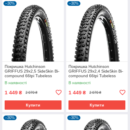
–30%
–30%
Покришка Hutchinson
Покришка Hutchinson
GRIFFUS 29х2,5 SideSkin Bi-
GRIFFUS 29х2,4 SideSkin Bi-
compound 66tpi Tubeless
compound 66tpi Tubeless
Ready Складна Black
Ready Складана Black
В наявності
В наявності
1 449
1 449
₴
₴
2 070 ₴
2 070 ₴
Купити
Купити
–30%
–30%