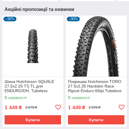
Акційні пропозиції та новинки
–30%
–30%
Шина Hutchinson SQUALE
Покришка Hutchinson TORO
27,5x2.25 TS TL для
27.5х2,35 Hardskin Race
ENDURO/DH, Tubeless
Ripost Enduro 66tpi Tubeless
Ready, 2.25 дюйма
Ready Складна Black
В наявності
В наявності
1 449
1 449
₴
₴
2 070 ₴
2 070 ₴
Купити
Купити