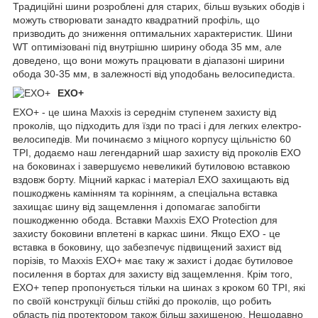
Традиційні шини розроблені для старих, більш вузьких ободів і
можуть створювати занадто квадратний профіль, що
призводить до зниження оптимальних характеристик. Шини
WT оптимізовані під внутрішню ширину обода 35 мм, але
доведено, що вони можуть працювати в діапазоні ширини
обода 30-35 мм, в залежності від уподобань велосипедиста.
EXO+
EXO+ - це шина Maxxis із середнім ступенем захисту від
проколів, що підходить для їзди по трасі і для легких електро-
велосипедів. Ми починаємо з міцного корпусу щільністю 60
TPI, додаємо наш легендарний шар захисту від проколів EXO
на боковинах і завершуємо невеликий бутиловою вставкою
вздовж борту. Міцний каркас і матеріал EXO захищають від
пошкоджень камінням та корінням, а спеціальна вставка
захищає шину від защемлення і допомагає запобігти
пошкодженню обода. Вставки Maxxis EXO Protection для
захисту боковини вплетені в каркас шини. Якщо EXO - це
вставка в боковину, що забезпечує підвищений захист від
порізів, то Maxxis EXO+ має таку ж захист і додає бутиловое
посилення в бортах для захисту від защемлення. Крім того,
EXO+ тепер пропонується тільки на шинах з кроком 60 TPI, які
по своїй конструкції більш стійкі до проколів, що робить
область під протектором також більш захищеною. Нещодавно