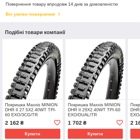
Повернення товару впродовж 14 днів за домовленістю
Всі умови повернення
Подібні товари компанії
Покришка Maxxis MINION
Покришка Maxxis MINION
Покр
DHR II 27.5X2.40WT TPI-
DHR II 29X2.40WT TPI-60
DHR 
60 EXO/3CG/TR
EXO/DUAL/TR
EXO
2 162
1 702
2 1
₴
₴
Купити
Купити