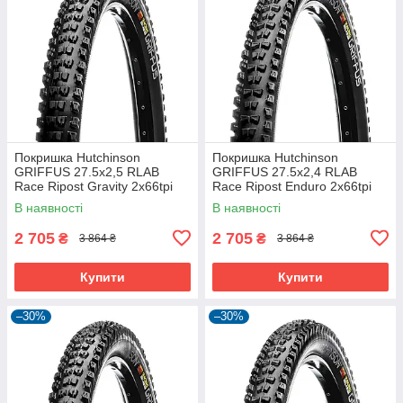
Покришка Hutchinson
Покришка Hutchinson
GRIFFUS 27.5х2,5 RLAB
GRIFFUS 27.5х2,4 RLAB
Race Ripost Gravity 2x66tpi
Race Ripost Enduro 2x66tpi
Tubeless Ready Складна
Tubeless Ready Складна
В наявності
В наявності
Black
Black
2 705
2 705
₴
₴
3 864 ₴
3 864 ₴
Купити
Купити
–30%
–30%