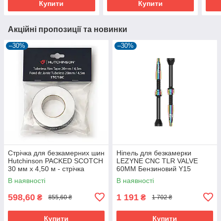
Купити
Купити
Акційні пропозиції та новинки
–30%
–30%
Стрічка для безкамерних шин
Ніпель для безкамерки
Hutchinson PACKED SCOTCH
LEZYNE CNC TLR VALVE
30 мм х 4,50 м - стрічка
60MM Бензиновий Y15
Tubeless для ободів
В наявності
В наявності
598,60
1 191
₴
₴
855,60 ₴
1 702 ₴
Купити
Купити