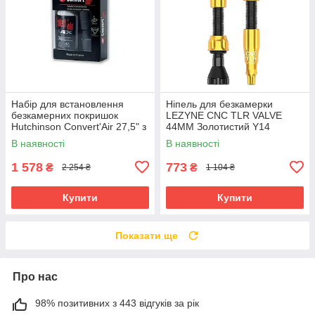
Набір для встановлення
Ніпель для безкамерки
безкамерних покришок
LEZYNE CNC TLR VALVE
Hutchinson Convert'Air 27,5" з
44MM Золотистий Y14
герметиком і ніпелями
В наявності
В наявності
1 578
773
₴
₴
2 254 ₴
1 104 ₴
Купити
Купити
Показати ще
Про нас
98% позитивних з 443 відгуків за рік