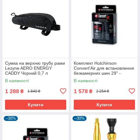
Сумка на верхню трубу рами
Комплект Hutchinson
Lezyne AERO ENERGY
Convert'Air для встановлення
CADDY Чорний 0,7 л
безкамерних шин 29" -
герметик, ніпелі, інструменти
В наявності
В наявності
1 288
1 578
₴
₴
1 840 ₴
2 254 ₴
Купити
Купити
–30%
–30%