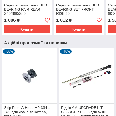
Сервісні запчастини HUB
Сервісні запчастини HUB
Серв
BEARING PAIR REAR
BEARING SET FRONT
BEA
S40/S60/S80
RISE 60
60 
1 886
1 012
1 5
₴
₴
Купити
Купити
Акційні пропозиції та новинки
–50%
–40%
Якір Point A-Head HP-334 1
Підвіс AM UPGRADE KIT
1/8" для човна та катера,
CHARGER RCT3 для вилки
вага 30 гр.
LYRIK 26" - новий комплект