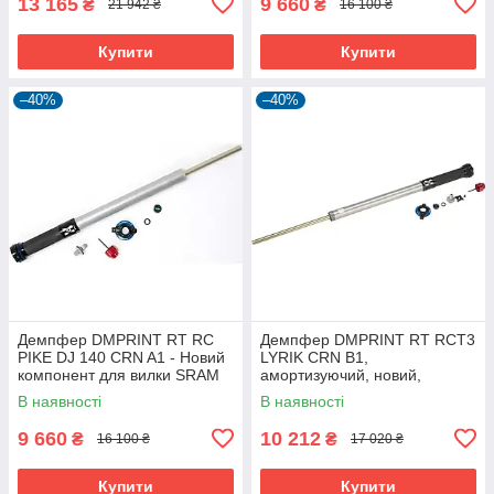
13 165
9 660
₴
₴
21 942 ₴
16 100 ₴
Купити
Купити
–40%
–40%
Демпфер DMPRINT RT RC
Демпфер DMPRINT RT RCT3
PIKE DJ 140 CRN A1 - Новий
LYRIK CRN B1,
компонент для вилки SRAM
амортизуючий, новий,
11.4018.009.078
В наявності
В наявності
9 660
10 212
₴
₴
16 100 ₴
17 020 ₴
Купити
Купити