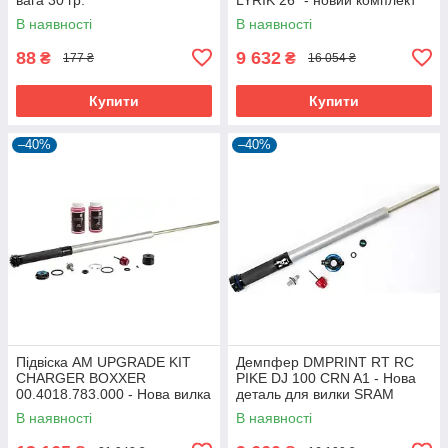
для апгрейду
В наявності
В наявності
88
9 632
₴
₴
177 ₴
16 054 ₴
Купити
Купити
–40%
–40%
Підвіска AM UPGRADE KIT
Демпфер DMPRINT RT RC
CHARGER BOXXER
PIKE DJ 100 CRN A1 - Нова
00.4018.783.000 - Нова вилка
деталь для вилки SRAM
для веломеханіків
В наявності
В наявності