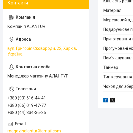
Кількість реші
Матеріал
Мережевий ад
Компанія ALANTUR
Подарункове 
Приготування н
вул. Григорія Сковороди, 22, Харків,
Прогумовані н
Україна
Пом'якшувальн
Таймер
Менеджер магазину АЛАНТУР
Тип керування
Чохол для збер
+380 (93) 616-44-41
+380 (66) 019-47-77
+380 (44) 334-36-35
magazinalantur@gmail.com