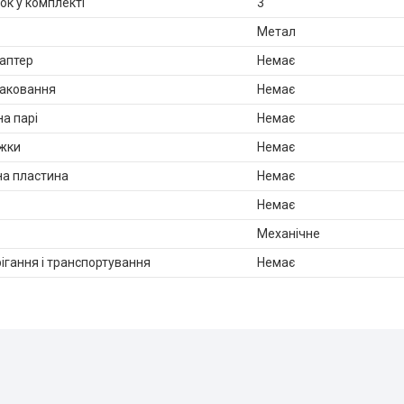
ток у комплекті
3
Метал
аптер
Немає
паковання
Немає
а парі
Немає
іжки
Немає
а пластина
Немає
Немає
Механічне
ігання і транспортування
Немає