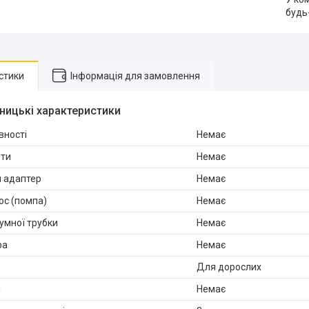
будь
стики
Інформація для замовлення
ницькі характеристики
вності
Немає
оти
Немає
 адаптер
Немає
ос (помпа)
Немає
уумної трубки
Немає
ра
Немає
Для дорослих
й
Немає