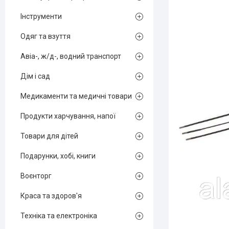
Інструменти
Одяг та взуття
Авіа-, ж/д-, водний транспорт
Дім і сад
Медикаменти та медичні товари
Продукти харчування, напої
Товари для дітей
Подарунки, хобі, книги
Воєнторг
Краса та здоров'я
Техніка та електроніка