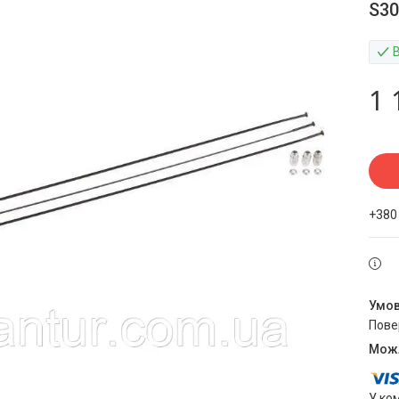
S30
1 
+380
пов
У ко