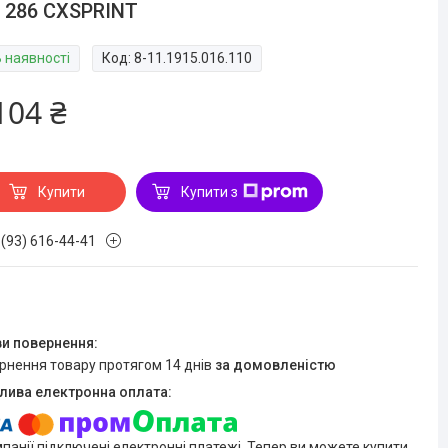
 286 CXSPRINT
В наявності
Код:
8-11.1915.016.110
104 ₴
Купити
Купити з
 (93) 616-44-41
ернення товару протягом 14 днів
за домовленістю
мпанії підключені електронні платежі. Тепер ви можете купити