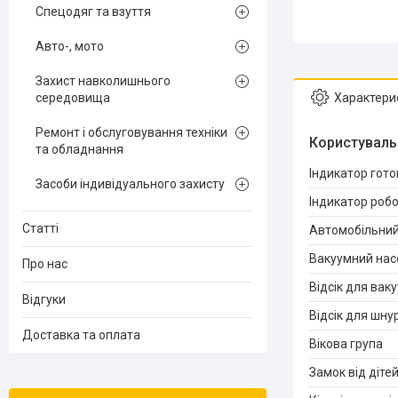
Спецодяг та взуття
Авто-, мото
Захист навколишнього
середовища
Характери
Ремонт і обслуговування техніки
Користуваль
та обладнання
Індикатор гото
Засоби індивідуального захисту
Індикатор роб
Статті
Автомобільний
Вакуумний нас
Про нас
Відсік для вак
Відгуки
Відсік для шну
Доставка та оплата
Вікова група
Замок від діте