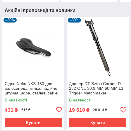
Акційні пропозиції та новинки
–30%
–30%
Сідло Neko NKS-130 для
Дропер DT Swiss Carbon D
велосипеда, м'яке, надійне,
232 ONE 30.9 MM 60 MM L1
штучна шкіра, сталеві рейки
Trigger Matchmaker
В наявності
В наявності
431
19 610
₴
₴
616 ₴
28 014 ₴
Купити
Купити