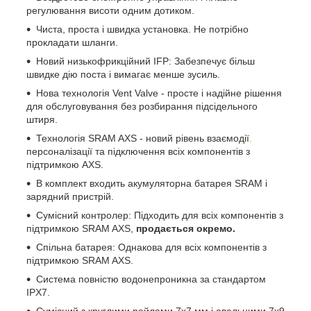
регулювання висоти одним дотиком.
Чиста, проста і швидка установка. Не потрібно
прокладати шланги.
Новий низькофрикційний IFP: Забезпечує більш
швидке дію поста і вимагає менше зусиль.
Нова технологія Vent Valve - просте і надійне рішення
для обслуговування без розбирання підсідельного
штиря.
Технологія SRAM AXS - новий рівень взаємодії
,
персоналізації та підключення всіх компонентів з
підтримкою AXS.
В комплект входить акумуляторна батарея SRAM і
зарядний пристрій.
Сумісний контролер: Підходить для всіх компонентів з
підтримкою SRAM AXS,
продається окремо.
Спільна батарея: Однакова для всіх компонентів з
підтримкою SRAM AXS.
Система повністю водонепроникна за стандартом
IPX7.