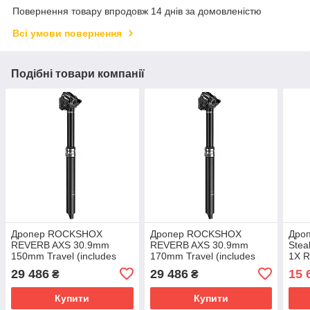
Повернення товару впродовж 14 днів за домовленістю
Всі умови повернення
Подібні товари компанії
Дропер ROCKSHOX
Дропер ROCKSHOX
Дроп
REVERB AXS 30.9mm
REVERB AXS 30.9mm
Stea
150mm Travel (includes
170mm Travel (includes
1X 
battery, charger) (remote
battery, charger) (remote
29 486
29 486
15 
₴
₴
sold separately)A2
sold separately)A2
Купити
Купити