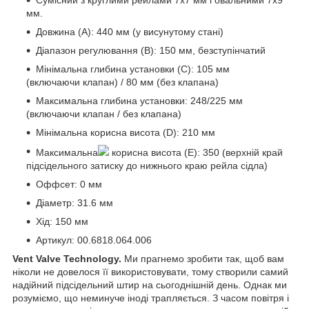
Сумісний з круглими рейлами 7x7 мм і овальними 7x9
мм.
Довжина (A): 440 мм (у висунутому стані)
Діапазон регулювання (B): 150 мм, безступінчатий
Мінімальна глибина установки (C): 105 мм
(включаючи клапан) / 80 мм (без клапана)
Максимальна глибина установки: 248/225 мм
(включаючи клапан / без клапана)
Мінімальна корисна висота (D): 210 мм
Максимальна
корисна висота (E): 350 (верхній край
підсідельного затиску до нижнього краю рейла сідла)
Оффсет: 0 мм
Діаметр: 31.6 мм
Хід: 150 мм
Артикул: 00.6818.064.006
Vent Valve Technology.
Ми прагнемо зробити так, щоб вам
ніколи не довелося її використовувати, тому створили самий
надійний підсідельний штир на сьогоднішній день. Однак ми
розуміємо, що неминуче іноді трапляється. З часом повітря і