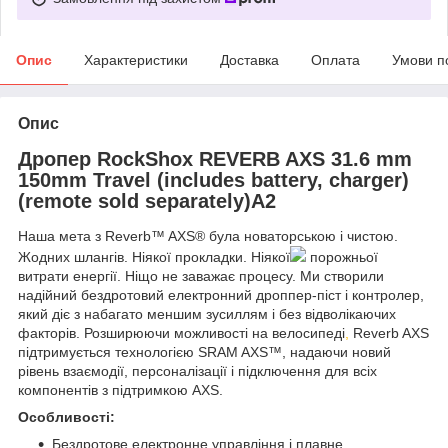
Опис
Характеристики
Доставка
Оплата
Умови п
Опис
Дропер RockShox REVERB AXS 31.6 mm
150mm Travel (includes battery, charger)
(remote sold separately)A2
Наша мета з Reverb™ AXS® була новаторською і чистою.
Жодних шлангів. Ніякої прокладки. Ніякої
порожньої
витрати енергії. Ніщо не заважає процесу. Ми створили
надійний бездротовий електронний дроппер-піст і контролер,
який діє з набагато меншим зусиллям і без відволікаючих
факторів. Розширюючи можливості на велосипеді
,
Reverb AXS
підтримується технологією SRAM AXS™, надаючи новий
рівень взаємодії, персоналізації і підключення для всіх
компонентів з підтримкою AXS.
Особливості:
Бездротове електронне управління і плавне