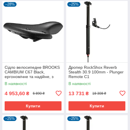
–28%
–25%
Сідло велосипедне BROOKS
Дропер RockShox Reverb
CAMBIUM C67 Black,
Stealth 30.9 100mm - Plunger
ергономічне та надійне, з
Remote C1
посиленими пружинами.
В наявності
В наявності
4 953,60
13 731
₴
₴
6 890 ₴
18 308 ₴
Купити
Купити
–25%
–25%