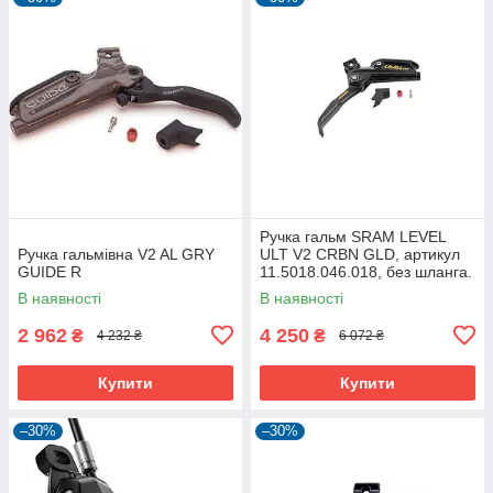
Ручка гальм SRAM LEVEL
Ручка гальмівна V2 AL GRY
ULT V2 CRBN GLD, артикул
GUIDE R
11.5018.046.018, без шланга.
В наявності
В наявності
2 962
4 250
₴
₴
4 232 ₴
6 072 ₴
Купити
Купити
–30%
–30%