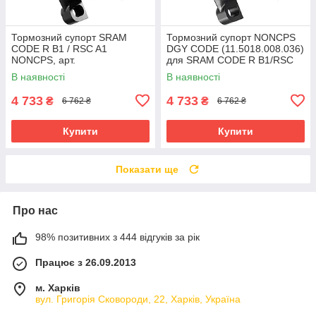
Тормозний супорт SRAM
Тормозний супорт NONCPS
CODE R B1 / RSC A1
DGY CODE (11.5018.008.036)
NONCPS, арт.
для SRAM CODE R B1/RSC
11.5018.008.037, для
A1, без шланга та важеля
В наявності
В наявності
дискових гальм
4 733
4 733
₴
₴
6 762 ₴
6 762 ₴
Купити
Купити
Показати ще
Про нас
98% позитивних з 444 відгуків за рік
Працює з 26.09.2013
м. Харків
вул. Григорія Сковороди, 22, Харків, Україна