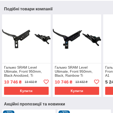
Подібні товари компанії
Гальмо SRAM Level
Гальмо SRAM Level
Галь
Ultimate, Front 950mm,
Ultimate, Front 950mm,
Fron
Black Anodized, Ti
Black, Rainbow Ti
A1
Hardware, B1
Hardware, B1
10 746
10 746
5 2
₴
₴
13 432 ₴
13 432 ₴
Купити
Купити
Акційні пропозиції та новинки
–30%
–30%