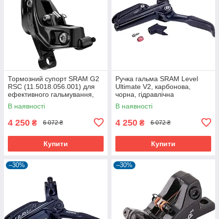
Тормозний супорт SRAM G2
Ручка гальма SRAM Level
RSC (11.5018.056.001) для
Ultimate V2, карбонова,
ефективного гальмування,
чорна, гідравлічна
Diffusion Black
В наявності
В наявності
4 250
4 250
₴
₴
6 072 ₴
6 072 ₴
Купити
Купити
–30%
–30%