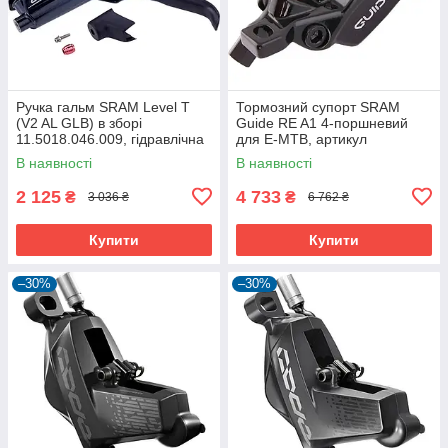
Ручка гальм SRAM Level T
Тормозний супорт SRAM
(V2 AL GLB) в зборі
Guide RE A1 4-поршневий
11.5018.046.009, гідравлічна
для E-MTB, артикул
11.5018.008.032
В наявності
В наявності
2 125
4 733
₴
₴
3 036 ₴
6 762 ₴
Купити
Купити
–30%
–30%