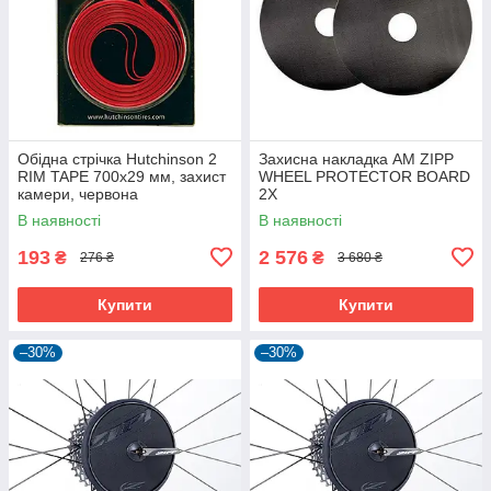
Обідна стрічка Hutchinson 2
Захисна накладка AM ZIPP
RIM TAPE 700x29 мм, захист
WHEEL PROTECTOR BOARD
камери, червона
2X
В наявності
В наявності
193
2 576
₴
₴
276 ₴
3 680 ₴
Купити
Купити
–30%
–30%