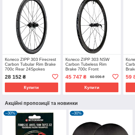
Колесо ZIPP 303 Firecrest
Колесо ZIPP 303 NSW
Коле
Carbon Tubular Rim Brake
Carbon Tubeless Rim
Carb
700c Rear 24Spokes
Brake 700c Front
Brak
SRКолесо ZIPP 10/11sp
18Spokes Quick Release
SRКо
28 152
45 747
59 
₴
₴
60 996 ₴
Quick Release
Standard Graphic A2
Quic
Купити
Купити
Акційні пропозиції та новинки
–30%
–30%