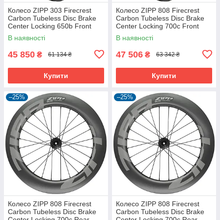
Колесо ZIPP 303 Firecrest
Колесо ZIPP 808 Firecrest
Carbon Tubeless Disc Brake
Carbon Tubeless Disc Brake
Center Locking 650b Front
Center Locking 700c Front
24Spokes 12x100mm
24Spokes 12x100mm
В наявності
В наявності
Standard
Standard
45 850
47 506
₴
₴
61 134 ₴
63 342 ₴
Купити
Купити
–25%
–25%
Колесо ZIPP 808 Firecrest
Колесо ZIPP 808 Firecrest
Carbon Tubeless Disc Brake
Carbon Tubeless Disc Brake
Center Locking 700c Rear
Center Locking 700c Rear