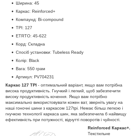
Ширина: 45
Каркас: Reinforced+
Компаунд: Bi-compound
TPI: 127
ETRTO: 45-622
Корд: Складна
Спосіб установки: Tubeless Ready
Колір: Black
Вага: 550 грам
Артикул: PV704231
Каркас 127 TPI
- оптимальний варіант, якщо вам потрібна
висока продуктивність. Гнучкий і легкий, щоб забезпечити
високу продуктивність кочення. Якщо вам потрібно
максимально використовувати кожен ват, зверніть увагу на
наші гоночні шини з каркасом 127tpi. Немає більш легкою і
гнучкою технології каркаса шин, яка забезпечила б найвищу
ефективність при потужності, відчутті поворотів і чуйності.
Reinforced Каркас+.
Текстильне