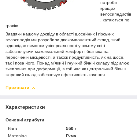
потреби
кращих
велосипедистів
, катаються по
гравію.
Завдяки нашому досвіду в області шосейних і гірських
велосипедів ми розробили двокомпонентний склад, який
відповідає вимогам універсальності у всьому світі:
забезпечуючи максимальний комфорт і безпека на
пересіченій місцевості, а також продуктивність, як на шосе,
так і поза його. Понад м'який і гнучкий бічній складу підсилює
зчеплення при деформації, в той час як центральний більш
жорсткий склад забезпечує ефективність кочення.
Приховати
Характеристики
Основні атрибути
Вага
550 г
Матеріал
Гума