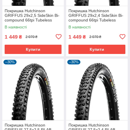
Покришка Hutchinson
Покришка Hutchinson
GRIFFUS 29х2,5 SideSkin Bi-
GRIFFUS 29х2,4 SideSkin Bi-
compound 66tpi Tubeless
compound 66tpi Tubeless
Ready Складна Black
Ready Складана Black
В наявності
В наявності
1 449
1 449
₴
₴
2 070 ₴
2 070 ₴
Купити
Купити
–30%
–30%
Покришка Hutchinson
Покришка Hutchinson
GRIFFUS 27.5х2,5 RLAB
GRIFFUS 27.5х2,4 RLAB