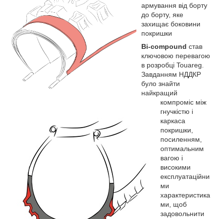
армування від борту
до борту, яке
захищає боковини
покришки
Bi-compound
став
ключовою перевагою
в розробці Touareg.
Завданням НДДКР
було знайти
найкращий
компроміс між
гнучкістю і
каркаса
покришки,
посиленням,
оптимальним
вагою і
високими
експлуатаційни
ми
характеристика
ми, щоб
задовольнити