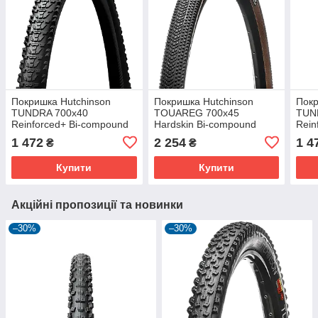
Покришка Hutchinson
Покришка Hutchinson
Покр
TUNDRA 700х40
TOUAREG 700х45
TUN
Reinforced+ Bi-compound
Hardskin Bi-compound
Rein
127tpi Tubeless Ready
127tpi Tubeless Ready
127t
1 472
2 254
1 4
₴
₴
Складана Black
Складна Black/Tan
Скла
Купити
Купити
Акційні пропозиції та новинки
–30%
–30%