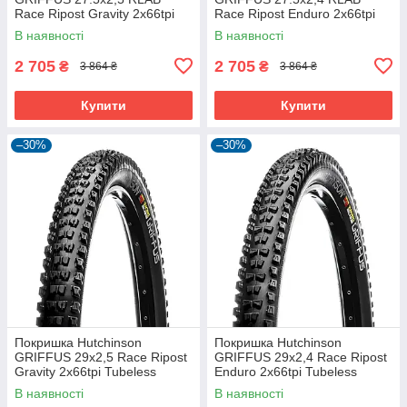
Race Ripost Gravity 2x66tpi
Race Ripost Enduro 2x66tpi
Tubeless Ready Складна
Tubeless Ready Складна
В наявності
В наявності
Black
Black
2 705
2 705
₴
₴
3 864 ₴
3 864 ₴
Купити
Купити
–30%
–30%
Покришка Hutchinson
Покришка Hutchinson
GRIFFUS 29х2,5 Race Ripost
GRIFFUS 29х2,4 Race Ripost
Gravity 2x66tpi Tubeless
Enduro 2x66tpi Tubeless
Ready Складана Black
Ready Складана Black
В наявності
В наявності