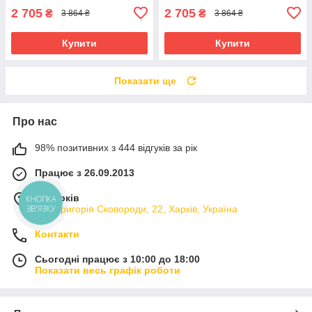
2 705
2 705
₴
₴
3 864 ₴
3 864 ₴
Купити
Купити
Показати ще
Про нас
98% позитивних з 444 відгуків за рік
Працює з 26.09.2013
м. Харків
КНОПКА
вул. Григорія Сковороди, 22, Харків, Україна
ЗВ'ЯЗКУ
Контакти
Сьогодні працює з 10:00 до 18:00
Показати весь графік роботи