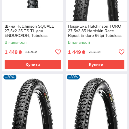
Шина Hutchinson SQUALE
Покришка Hutchinson TORO
27,5x2.25 TS TL для
27.5х2,35 Hardskin Race
ENDURO/DH, Tubeless
Ripost Enduro 66tpi Tubeless
Ready, 2.25 дюйма
Ready Складна Black
В наявності
В наявності
1 449
1 449
₴
₴
2 070 ₴
2 070 ₴
Купити
Купити
–30%
–30%