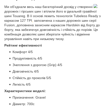
Ми об'єднали весь наш багаторічний досвід у створенні
дорожніх і гірських шин і втілили його в ідеальній гравійної
шині Touareg. В її основі лежить технологія Tubeless Ready з
каркасом 127 TPI
,
запозичена з наших дорожніх шин серії
Fusion, доповнена захисним каркасом Hardskin від борту до
борту, яка забезпечує довговічність і стійкість до порізів. Ця
комбінація дозволяє шині зберігати чуйність і відмінне
управління навіть при низькому тиску.
Рейтинг ефективності
Комфорт 4/5
Продуктивність 4/5
Зчеплення з дорогою (Grip) 4/5
Довговічність 4/5
Стійкість до проколів 5/5
Легкість 4/5
Характеристики моделі:
Призначення: Gravel
Діаметр: 700c