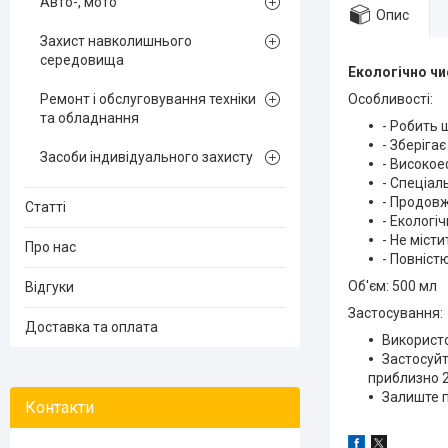
Авто-, мото
Опис
Захист навколишнього
середовища
Екологічно чи
Ремонт і обслуговування техніки
Особливості:
та обладнання
- Робить 
- Зберіга
Засоби індивідуального захисту
- Високое
- Спеціал
- Продовж
Статті
- Екологі
- Не міст
Про нас
- Повніст
Об'єм: 500 мл
Відгуки
Застосування:
Доставка та оплата
Використо
Застосуйт
приблизно 2
Залиште п