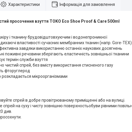
Характеристики
Інформація для замовлення
стий просочення взуття TOKO Eco Shoe Proof & Care 500ml
шкіру і тканину брудовідштовхуючим і водонепроникної
є дихаючі властивості сучасних мембранних тканин (напр. Gore-TEX)
фективна завдяки використанню останніх наукових досягнень
ьні поживні речовини зберігають еластичність зовнішньої тканини
ує термін служби взуття
чно чистий спрей, без вмісту використання стисненого газу
ить фторуглерод
ю розкладається мікроорганізмами
вуйте спрей в добре провітрюваному приміщенні або на вулиці.
е спрей на суху і чисту зовнішню поверхностьобуви рівними повільн
0 див.
росохнути.