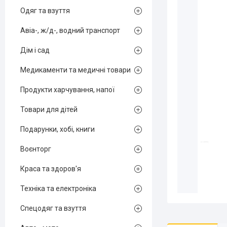
Одяг та взуття
Авіа-, ж/д-, водний транспорт
Дім і сад
Медикаменти та медичні товари
Продукти харчування, напої
Товари для дітей
Подарунки, хобі, книги
Воєнторг
Краса та здоров'я
Техніка та електроніка
Спецодяг та взуття