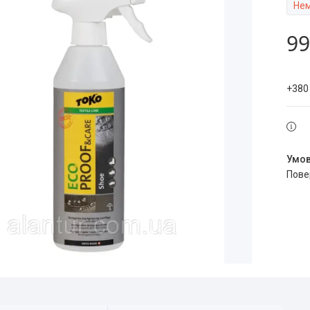
Нем
99
+380
пов