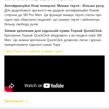
Антифрикційні бічні поверхні. Менше тертя - більше руху.
Для додаткового зручності ми додали антифрикційні бокові
сторони до SR Pro Men. Ця функція знижує тертя стегон про
сідло при обертанні педалей, що знижує тертя і забезпечує
більшу свободу рухів.
Знімне кріплення для сідельній сумки Topeak QuickClick.
Кріплення Topeak QuickClick вбудовано у всі моделі серії SM
Men. Це знімне кріплення QuickClick дозволяє легко і зручно
прикріплювати сідельні сумки Tope
Гайд Ergon по підбору розміру сідла
Приховати