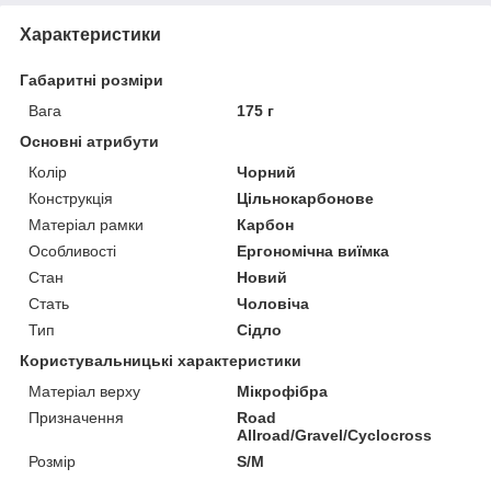
Характеристики
Габаритні розміри
Вага
175 г
Основні атрибути
Колір
Чорний
Конструкція
Цільнокарбонове
Матеріал рамки
Карбон
Особливості
Ергономічна виїмка
Стан
Новий
Стать
Чоловіча
Тип
Сідло
Користувальницькі характеристики
Матеріал верху
Мікрофібра
Призначення
Road
Allroad/Gravel/Cyclocross
Розмір
S/M