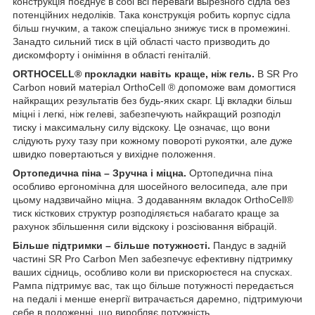
конструкція поєднує в собі всі переваги вырезного сідла без
потенційних недоліків. Така конструкція робить корпус сідла
більш гнучким, а також спеціально знижує тиск в промежині.
Занадто сильний тиск в цій області часто призводить до
дискомфорту і оніміння в області геніталій.
ORTHOCELL® прокладки навіть краще, ніж гель.
В SR Pro
Carbon новий матеріал OrthoCell ® допоможе вам домогтися
найкращих результатів без будь-яких скарг. Ці вкладки більш
міцні і легкі, ніж гелеві, забезпечують найкращий розподіл
тиску і максимальну силу відскоку. Це означає, що вони
слідують руху тазу при кожному повороті рукоятки, але дуже
швидко повертаються у вихідне положення.
Ортопедична піна – Зручна і міцна.
Ортопедична піна
особливо ергономічна для шосейного велосипеда, але при
цьому надзвичайно міцна. З додаванням вкладок OrthoCell®
тиск кісткових структур розподіляється набагато краще за
рахунок збільшення сили відскоку і розсіювання вібрацій.
Більше підтримки – більше потужності.
Пандус в задній
частині SR Pro Carbon Men забезпечує ефективну підтримку
ваших сідниць, особливо коли ви прискорюєтеся на спусках.
Рампа підтримує вас, так що більше потужності передається
на педалі і менше енергії витрачається даремно, підтримуючи
себе в положенні, що виробляє потужність.