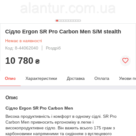
Сідло Ergon SR Pro Carbon Men S/M stealth
Немає в наявності
Код: 8-44062040
Роздріб
10 780
₴
Опис
Характеристики
Доставка
Оплата
Умови п
Опис
Сідло Ergon SR Pro Carbon Men
Висока продуктивність і комфорт в одному сідлі. SR Pro
Carbon Men привносить ергономіку в легке і
високопродуктивне сідло. Він важить всього 175 грам з
карбоновими напрямними та сидінням з вуглецевого