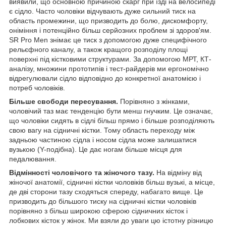
виявили, що основною причиною скарг при їзді на велосипеді
є сідло. Часто чоловіки відчувають дуже сильний тиск на
область промежини, що призводить до болю, дискомфорту,
оніміння і потенційно більш серйозних проблем зі здоров'ям.
SR Pro Men знімає це тиск з допомогою дуже специфічного
рельєфного каналу, а також кращого розподілу площі
поверхні під кістковими структурами. За допомогою МРТ, КТ-
аналізу, множини прототипів і тест-райдерів ми ергономічно
відрегулювали сідло відповідно до конкретної анатомією і
потреб чоловіків.
Більше свободи пересування.
Порівняно з жінками,
чоловічий таз має тенденцію бути менш гнучким. Це означає,
що чоловіки сидять в сідлі більш прямо і більше розподіляють
свою вагу на сідничні кістки. Тому область переходу між
задньою частиною сідла і носом сідла може залишатися
вузькою (Y-подібна). Це дає ногам більше місця для
педалювання.
Відмінності чоловічого та жіночого тазу.
На відміну від
жіночої анатомії, сідничні кістки чоловіків більш вузькі, а місце,
де дві сторони тазу сходяться спереду, набагато вище. Це
призводить до більшого тиску на сідничні кістки чоловіків
порівняно з більш широкою сферою сідничних кісток і
лобкових кісток у жінок. Ми взяли до уваги цю істотну різницю