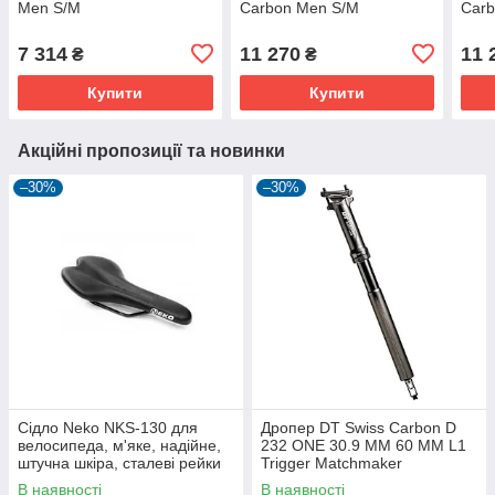
Men S/M
Carbon Men S/M
Carb
7 314
11 270
11 
₴
₴
Купити
Купити
Акційні пропозиції та новинки
–30%
–30%
Сідло Neko NKS-130 для
Дропер DT Swiss Carbon D
велосипеда, м'яке, надійне,
232 ONE 30.9 MM 60 MM L1
штучна шкіра, сталеві рейки
Trigger Matchmaker
В наявності
В наявності