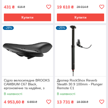
431
19 610
₴
₴
616 ₴
28 014 ₴
Купити
Купити
–28%
–25%
Сідло велосипедне BROOKS
Дропер RockShox Reverb
CAMBIUM C67 Black,
Stealth 30.9 100mm - Plunger
ергономічне та надійне, з
Remote C1
посиленими пружинами.
В наявності
В наявності
4 953,60
13 731
₴
₴
6 890 ₴
18 308 ₴