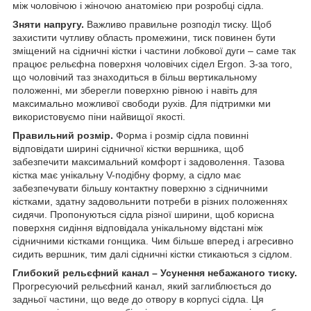
між чоловічою і жіночою анатомією при розробці сідла.
Зняти напругу.
Важливо правильне розподіл тиску. Щоб
захистити чутливу область промежини, тиск повинен бути
зміщений на сідничні кістки і частини лобкової дуги – саме так
працює рельєфна поверхня чоловічих сідел Ergon. З-за того,
що чоловічий таз знаходиться в більш вертикальному
положенні, ми зберегли поверхню рівною і навіть для
максимально можливої свободи рухів. Для підтримки ми
використовуємо піни найвищої якості.
Правильний розмір.
Форма і розмір сідла повинні
відповідати ширині сідничної кістки вершника, щоб
забезпечити максимальний комфорт і задоволення. Тазова
кістка має унікальну V-подібну форму, а сідло має
забезпечувати більшу контактну поверхню з сідничними
кістками, здатну задовольнити потреби в різних положеннях
сидячи. Пропонуються сідла різної ширини, щоб корисна
поверхня сидіння відповідала унікальному відстані між
сідничними кістками гонщика. Чим більше вперед і агресивно
сидить вершник, тим далі сідничні кістки стикаються з сідлом.
Глибокий рельєфний канал – Усунення небажаного тиску.
Прогресуючий рельєфний канал, який заглиблюється до
задньої частини, що веде до отвору в корпусі сідла. Ця