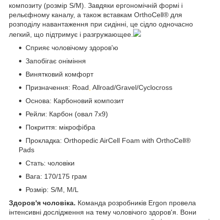
композиту (розмір S/M). Завдяки ергономічній формі і
рельєфному каналу, а також вставкам OrthoCell® для
розподілу навантаження при сидінні, це сідло одночасно
легкий, що підтримує і разгружающее.
Сприяє чоловічому здоров'ю
Запобігає оніміння
Винятковий комфорт
Призначення: Road
,
Allroad/Gravel/Cyclocross
Основа: Карбоновий композит
Рейли: Карбон (овал 7х9)
Покриття: мікрофібра
Прокладка: Orthopedic AirCell Foam with OrthoCell®
Pads
Стать: чоловіки
Вага: 170/175 грам
Розмір: S/M, M/L
Здоров'я чоловіка.
Команда розробників Ergon провела
інтенсивні дослідження на тему чоловічого здоров'я. Вони