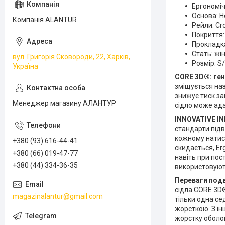
Ергономіч
Основа: 
Компанія ALANTUR
Рейли: C
Покриття:
Прокладка
Стать: жі
вул. Григорія Сковороди, 22, Харків,
Розмір: S
Україна
CORE 3D®: ген
зміщується наз
знижує тиск з
Менеджер магазину АЛАНТУР
сідло може ада
INNOVATIVE IN
стандарти підв
кожному натиск
+380 (93) 616-44-41
скидається, Er
+380 (66) 019-47-77
навіть при пос
+380 (44) 334-36-35
використовують
Переваги подв
сідла CORE 3D®
magazinalantur@gmail.com
тільки одна с
жорсткою. З ін
жорстку оболон