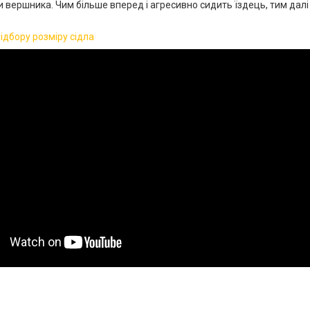
ки вершника. Чим більше вперед і агресивно сидить їздець, тим далі 
підбору розміру сідла