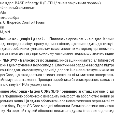
не ядро: BASF Infinergy ® (E-TPU / піна з закритими порами)
Нейлоновий композит
roMo
 мікрофібра
: Orthopedic Comfort Foam
нки
/M, M/L
іальна концепція і дизайн – Плаваюче ергономічне сідло.
Коли в
ад і вперед на ліву і праву сідничні кістки, що призводить до тиску
авдяки особливим і унікальним властивостям матеріалу ергономічн
птуватися до тазу при кожному натисканні педалі, що значно підв
FINERGY® - Велоспорт по хмарах.
Інноваційний матеріал Infinergy
іски і демпфування велосипеда. Еластичний сердечник сідла підтр
анні педалі, амортизує удари від дороги і не навантажує нижню ча
gon Core, що складається з тисяч частинок піни, миттєво повертаєт
тійному навантаженні. Провідні виробники бігових кросівок також з
 цю піну E-TPU в усьому світі.
ійної оболонки - Ergon CORE 3D® порівняно зі стандартним сід
 з подвійною оболонкою виводить комфорт на абсолютно новий рів
едельная чаша. Ця єдина оболонка несе навантаження вершника і т
шого боку, Ergon SC Core має дві оболонки. Велика частина ваги г
ку. На верхній гнучкій оболонці лежить подушка і поверхня для с