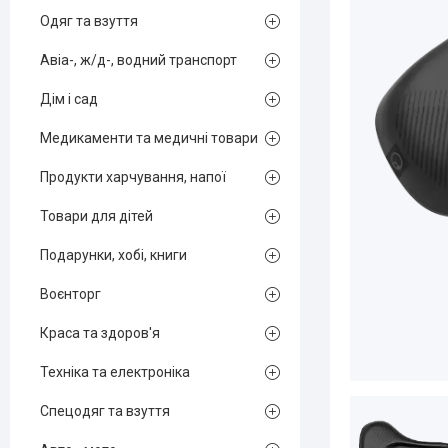
Одяг та взуття
Авіа-, ж/д-, водний транспорт
Дім і сад
Медикаменти та медичні товари
Продукти харчування, напої
Товари для дітей
Подарунки, хобі, книги
Воєнторг
Краса та здоров'я
Техніка та електроніка
Спецодяг та взуття