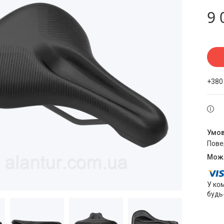
9 
+380
пов
У ко
будь