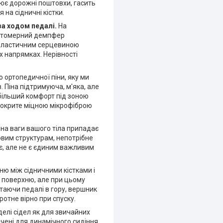
лює дорожні поштовхи, гасить
 на сідничні кістки.
за ходом педалі.
На
астомерний демпфер
з еластичним серцевиною
х напрямках. Нерівності
 ортопедичної піни, яку ми
 Піна підтримуюча, м'яка, але
 більший комфорт під зоною
 покрите міцною мікрофіброю
ина ваги вашого тіла припадає
овим структурам, непотрібне
є, але не є єдиним важливим
ню між сідничними кістками і
 поверхню, але при цьому
ртаючи педалі в гору, вершник
ротне вірно при спуску.
делі сідел як для звичайних
ачені для динамічного сидіння,