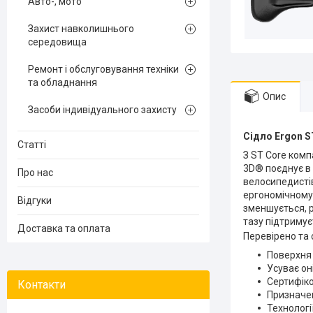
Авто-, мото
Захист навколишнього
середовища
Ремонт і обслуговування техніки
та обладнання
Опис
Засоби індивідуального захисту
Сідло Ergon S
Статті
З ST Core комп
3D® поєднує в 
Про нас
велосипедистів
ергономічному 
Відгуки
зменшується, р
тазу підтримує
Доставка та оплата
Перевірено та 
Поверхня 
Усуває он
Сертифік
Призначен
Технологі