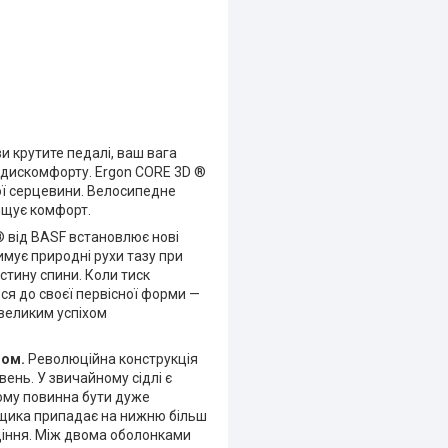
и крутите педалі, ваш вага
 і дискомфорту. Ergon CORE 3D ®
ої серцевини. Велосипедне
ищує комфорт.
® від BASF встановлює нові
имує природні рухи тазу при
стину спини. Коли тиск
ься до своєї первісної форми —
 великим успіхом
лом.
Революційна конструкція
ень. У звичайному сідлі є
ому повинна бути дуже
онщика припадає на нижню більш
идіння. Між двома оболонками