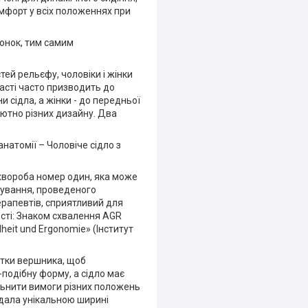
омфорт у всіх положеннях при
лонок, тим самим
тей рельєфу, чоловіки і жінки
асті часто призводить до
и сідла, а жінки - до передньої
ютно різних дизайну. Два
атомії – Чоловіче сідло з
– хвороба номер один, яка може
стування, проведеного
терапевтів, сприятливий для
сті: Знаком схвалення AGR
dheit und Ergonomie» (Інститут
істки вершника, щоб
подібну форму, а сідло має
льнити вимоги різних положень
ідала унікальною ширині