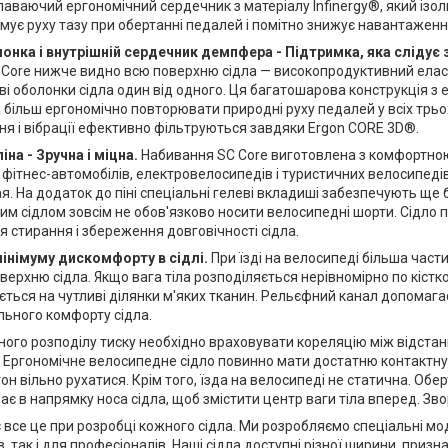
аваючий ергономічний сердечник з матеріалу Infinergy®, який ізо
римує руху тазу при обертанні педалей і помітно знижує навантаження
онка і внутрішній сердечник демпфера - Підтримка, яка слідує 
 Core нижче видно всю поверхню сідла — високопродуктивний ел
і оболонки сідла один від одного. Ця багатошарова конструкція 
 більш ергономічно повторювати природні руху педалей у всіх трьо
ня і вібрації ефективно фільтруються завдяки Ergon CORE 3D®.
на - Зручна і міцна.
Набивання SC Core виготовлена з комфортною
фітнес-автомобілів, електровелосипедів і туристичних велосипедів.
. На додаток до піні спеціальні гелеві вкладиші забезпечують ще
цим сідлом зовсім не обов'язково носити велосипедні шорти. Сідло
я стирання і збереження довговічності сідла.
інімуму дискомфорту в сідлі.
При їзді на велосипеді більша част
верхню сідла. Якщо вага тіла розподіляється нерівномірно по кістк
ється на чутливі ділянки м'яких тканин. Рельєфний канал допомага
льного комфорту сідла.
ого розподілу тиску необхідно враховувати кореляцію між відстан
. Ергономічне велосипедне сідло повинно мати достатню контактну
он вільно рухатися. Крім того, їзда на велосипеді не статична. Обе
зає в напрямку носа сідла, щоб змістити центр ваги тіла вперед. Зво
 все це при розробці кожного сідла. Ми розробляємо спеціальні мо
, так і для професіоналів. Наші сідла доступні різної ширини, призн