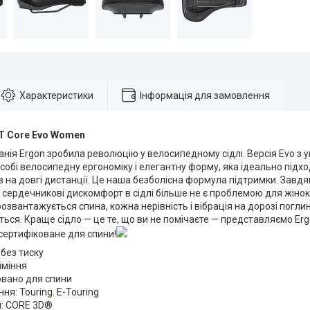
Характеристики
Інформація для замовлення
T Core Evo Women
анія Ergon зробила революцію у велосипедному сідлі. Версія Evo з
собі велосипедну ергономіку і елегантну форму, яка ідеально підхо
 на довгі дистанції. Це наша безболісна формула підтримки. Завдя
сердечникові дискомфорт в сідлі більше не є проблемою для жінок
озвантажується спина, кожна нерівність і вібрація на дорозі погли
ться. Краще сідло — це те, що ви не помічаєте — представляємо Er
сертифіковане для спини!
без тиску
іміння
овано для спини
ня: Touring
,
E-Touring
ї: CORE 3D®