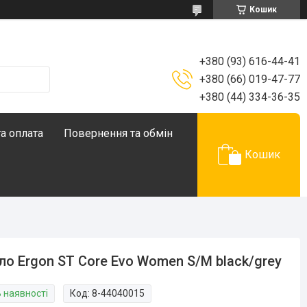
Кошик
+380 (93) 616-44-41
+380 (66) 019-47-77
+380 (44) 334-36-35
а оплата
Повернення та обмін
Кошик
ло Ergon ST Core Evo Women S/M black/grey
В наявності
Код:
8-44040015