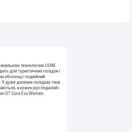
 унікальною технологією CORE
дить для туристичних поїздок і
ки оболонці і подвійний
. У дуже далеких поїздках тиск
наються, а кожен рух педалей і
gon ST Core Evo Women.