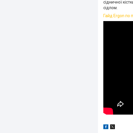
сідничної кіст
сідлом.
Гайд Ergon по 