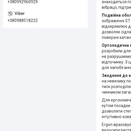
знаходиться пл
+380992960929
вібрації, підт
Подвійна обол
+380988518222
зображенні ST
відокремлює дв
дозволяє сідла
поверхні катан
Ортопедична пі
розробили для 
не разрушаемая
відпочинку. З 
для запобіганн
Зведення до м
на невелику по
тиск розподіля
чинником зага
Для ергономічн
кутом посадки
дозволяти стег
інтуїтивно ков
Ergon враховує
велосипедистів