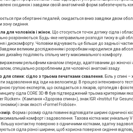
влені сходинок і завдяки своїй анатомічній формі забезпечують к
юється при обертанні педалей, скидається вниз завдяки двом обо
 зону сидіння.
ла для чоловіків і жінок.
Що стосується точок дотику сідла і облас
ьно розрізняються. Будь-яке неправильне розподіл тиску в цій обл
ння і дискомфорту. Чоловіки відчувають це більше до задньої частин
. Завдяки великим дослідженням і розробкам народилися два абсол
них дизайну поділяють спільну мету максимального комфорту.
 вираженим рельєфним каналом спереду, адаптованим до жіночої ан
лом, спеціально розробленим для чоловічої анатомії ззаду.
 для спини: сідло з трьома печатками схвалення.
Біль у спині 
ти задоволення від їзди на велосипеді. В процесі інтенсивного те
ною групою експертів, що складається з лікарів, ортопедів і фізіо
ринципу сідла CORE 3D ® був підтверджений трьома критеріями яко
r Rücken». (Кампанія «Здорова спина»), знак IGR «Institut für Gesun
ономіки) і знак якості «Formel Froböse».
озмір.
Форма і розмір сідла повинні відповідати ширині сідничної к
ксимальний комфорт і задоволення. Тазова кістка має унікальну V-
 більшу контактну поверхню з сідничними кістками, здатну задово
уються сідла різної ширини, щоб корисна поверхня сидіння відпов