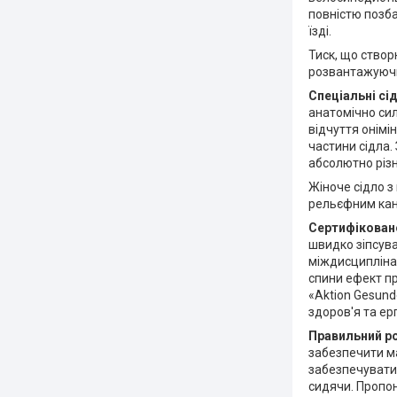
повністю позба
їзді.
Тиск, що створ
розвантажуючи
Спеціальні сід
анатомічно сил
відчуття онімі
частини сідла
абсолютно різ
Жіноче сідло з
рельєфним кана
Сертифіковано
швидко зіпсува
міждисциплінар
спини ефект п
«Aktion Gesunde
здоров'я та ерг
Правильний р
забезпечити ма
забезпечувати
сидячи. Пропон