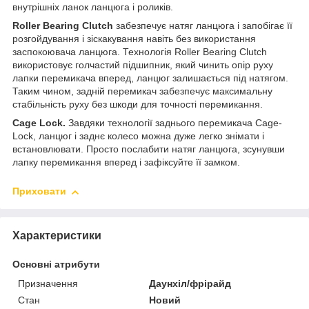
внутрішніх ланок ланцюга і роликів.
Roller Bearing Clutch
забезпечує натяг ланцюга і запобігає її
розгойдування і зіскакування навіть без використання
заспокоювача ланцюга. Технологія Roller Bearing Clutch
використовує голчастий підшипник, який чинить опір руху
лапки перемикача вперед, ланцюг залишається під натягом.
Таким чином, задній перемикач забезпечує максимальну
стабільність руху без шкоди для точності перемикання.
Cage Lock.
Завдяки технології заднього перемикача Cage-
Lock, ланцюг і заднє колесо можна дуже легко знімати і
встановлювати. Просто послабити натяг ланцюга, зсунувши
лапку перемикання вперед і зафіксуйте її замком.
Приховати
Характеристики
Основні атрибути
Призначення
Даунхіл/фрірайд
Стан
Новий