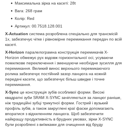
Максимальна зірка на касеті: 28t
Вага: 268 грам
Колір: Red
Артикул: 00.7518.128.001
X-Actuation
система розроблена спеціально для трансмісій
1x, забезпечує чітке і рівномірне перемикання передач по всій
касеті.
X-Horizon
паралелограмна конструкція перемикачів X-
Horizon обмежує рух вздовж горизонтальної осі, усуваючи
помилкове переключення і зменшуючи необхідне зусилля для
перемикання. Великий винос верхнього перемикаючого
ролика забезпечує постійний зазор ланцюга на кожній
передачі касети, що забезпечує більш швидке і точне
перемикання.
X-Sync
це конструкція зубів особливої форми. Високі
квадратні зуби SRAM X-SYNC зачіпляються за ланцюг раніше,
ніж традиційні зубці трикутної форми. Гострий і вузький
профіль зубів, а також закруглені краї фаски допомагають
впоратися з відхиленням ланцюга. Щоб забезпечити
найкращу продуктивність в брудних умовах, зірки X-SYNC
були розроблені з виїмками для очищення від бруду