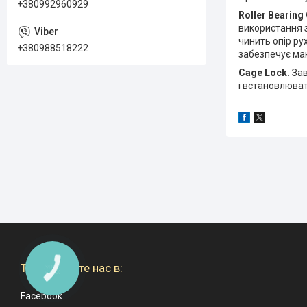
+380992960929
Roller Bearing
використання з
чинить опір ру
+380988518222
забезпечує мак
Cage Lock.
Зав
і встановлюват
Также ищите нас в:
КНОПКА
ЗВ'ЯЗКУ
Facebook