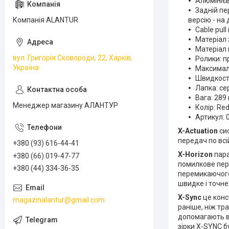
Алюмініє
Задній пе
версію - на
Компанія ALANTUR
Cable pull 
Матеріал 
Матеріал 
вул. Григорія Сковороди, 22, Харків,
Ролики: п
Україна
Максималь
Швидкост
Лапка: с
Вага: 289
Менеджер магазину АЛАНТУР
Колір: Re
Артикул: 
X-Actuation
сис
передач по всій
+380 (93) 616-44-41
X-Horizon
пара
+380 (66) 019-47-77
помилкове пер
+380 (44) 334-36-35
перемикаючого
швидке і точн
X-Sync
це конс
magazinalantur@gmail.com
раніше, ніж тра
допомагають в
зірки X-SYNC б