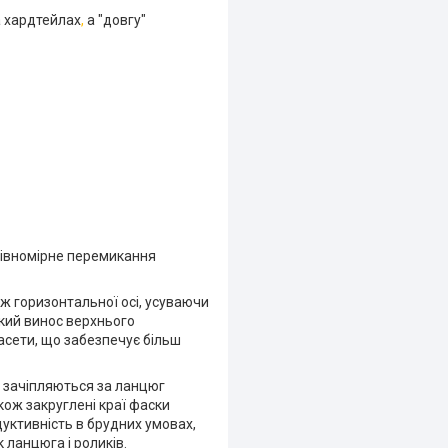
а хардтейлах
,
а "довгу"
 рівномірне перемикання
ж горизонтальної осі, усуваючи
кий винос верхнього
асети, що забезпечує більш
C зачіпляються за ланцюг
акож закруглені краї фаски
ктивність в брудних умовах,
 ланцюга і роликів.