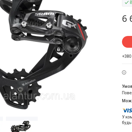
6 
+380
пов
У ко
будь