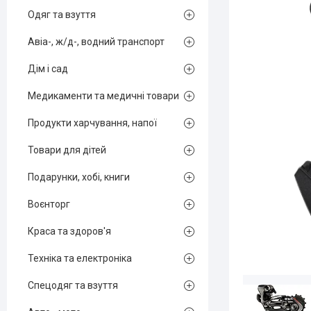
Одяг та взуття
Авіа-, ж/д-, водний транспорт
Дім і сад
Медикаменти та медичні товари
Продукти харчування, напої
Товари для дітей
Подарунки, хобі, книги
Воєнторг
Краса та здоров'я
Техніка та електроніка
Спецодяг та взуття