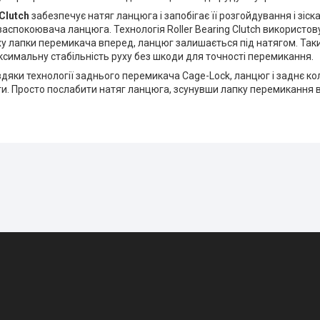
 Clutch
забезпечує натяг ланцюга і запобігає її розгойдування і зіск
аспокоювача ланцюга. Технологія Roller Bearing Clutch використов
ху лапки перемикача вперед, ланцюг залишається під натягом. Так
симальну стабільність руху без шкоди для точності перемикання.
дяки технології заднього перемикача Cage-Lock, ланцюг і заднє к
и. Просто послабити натяг ланцюга, зсунувши лапку перемикання вп