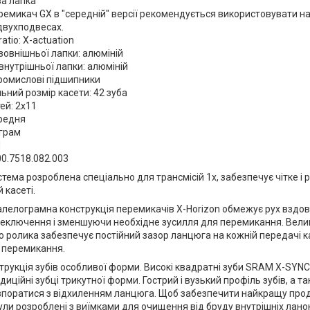
ва лапка
ремикач GX в "середній" версії рекомендується використовувати н
 двухподвесах.
ratio: X-actuation
зовнішньої лапки: алюміній
внутрішньої лапки: алюміній
ромислові підшипники
ний розмір касети: 42 зуба
ей: 2x11
ередня
 грам
d
00.7518.082.003
тема розроблена спеціально для трансмісій 1x, забезпечує чітке і
 касеті.
лелограмна конструкція перемикачів X-Horizon обмежує рух вздов
еключення і зменшуючи необхідне зусилля для перемикання. Вели
 ролика забезпечує постійний зазор ланцюга на кожній передачі к
е перемикання.
трукція зубів особливої форми. Високі квадратні зуби SRAM X-SYN
диційні зубці трикутної форми. Гострий і вузький профіль зубів, а т
поратися з відхиленням ланцюга. Щоб забезпечити найкращу проду
ули розроблені з виїмками для очищення від бруду внутрішніх ланок