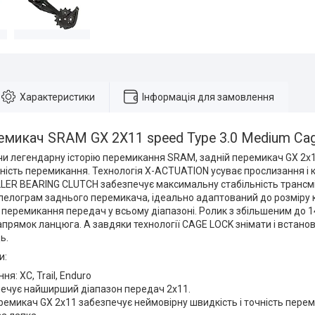
Характеристики
Інформація для замовлення
емикач SRAM GX 2X11 speed Type 3.0 Medium Ca
и легендарну історію перемикання SRAM, задній перемикач GX 2x1
чність перемикання. Технологія X-ACTUATION усуває прослизання і 
LER BEARING CLUTCH забезпечує максимальну стабільність трансміс
лелограм заднього перемикача, ідеально адаптований до розміру к
 перемикання передач у всьому діапазоні. Ролик з збільшеним до 14
прямок ланцюга. А завдяки технології CAGE LOCK знімати і встано
ь.
и:
я: XC, Trail, Enduro
ечує найширший діапазон передач 2x11.
ремикач GX 2x11 забезпечує неймовірну швидкість і точність пере