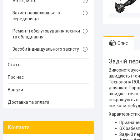
Авто-, мото
Захист навколишнього
середовища
Ремонт і обслуговування техніки
та обладнання
Опис
Засоби індивідуального захисту
Задній пер
Статті
Використовуюч
швидкість і то
Про нас
Технологія ROL
ділянках. Пара
Відгуки
швидке і точне
покращують на
Доставка та оплата
ніж коли-небуд
Характеристик
Призначенн
GX забезп
Задній пе