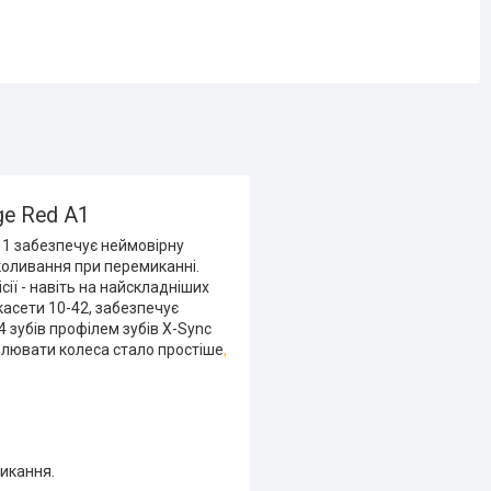
ge Red A1
1 забезпечує неймовірну
коливання при перемиканні.
ії - навіть на найскладніших
асети 10-42, забезпечує
 зубів профілем зубів X-Sync
влювати колеса стало простіше
,
микання.