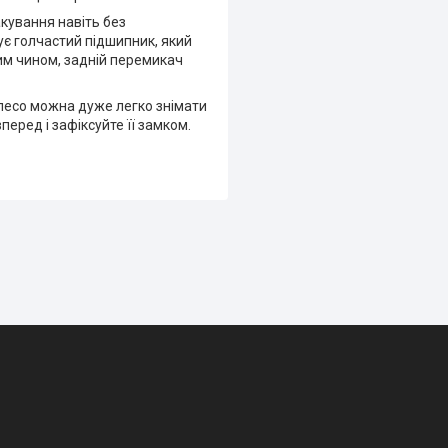
акування навіть без
ує голчастий підшипник, який
им чином, задній перемикач
олесо можна дуже легко знімати
еред і зафіксуйте її замком.