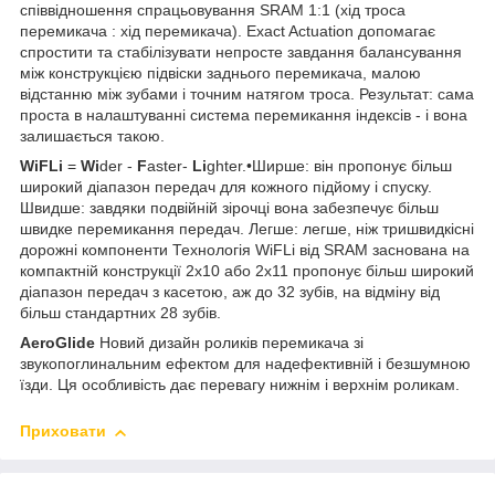
співвідношення спрацьовування SRAM 1:1 (хід троса
перемикача : хід перемикача). Exact Actuation допомагає
спростити та стабілізувати непросте завдання балансування
між конструкцією підвіски заднього перемикача, малою
відстанню між зубами і точним натягом троса. Результат: сама
проста в налаштуванні система перемикання індексів - і вона
залишається такою.
WiFLi
=
Wi
der -
F
aster-
Li
ghter.•Ширше: він пропонує більш
широкий діапазон передач для кожного підйому і спуску.
Швидше: завдяки подвійній зірочці вона забезпечує більш
швидке перемикання передач. Легше: легше, ніж тришвидкісні
дорожні компоненти Технологія WiFLi від SRAM заснована на
компактній конструкції 2x10 або 2x11 пропонує більш широкий
діапазон передач з касетою, аж до 32 зубів, на відміну від
більш стандартних 28 зубів.
AeroGlide
Новий дизайн роликів перемикача зі
звукопоглинальним ефектом для надефективній і безшумною
їзди. Ця особливість дає перевагу нижнім і верхнім роликам.
Приховати