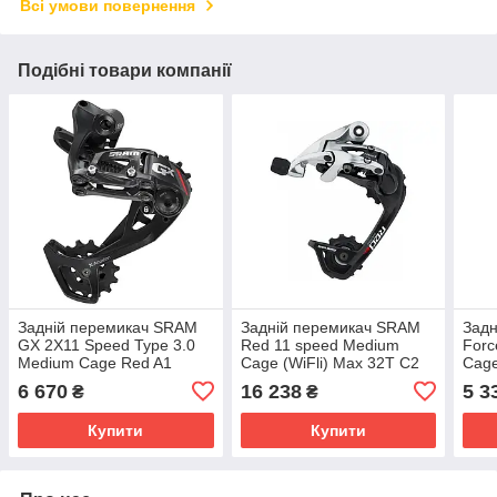
Всі умови повернення
Подібні товари компанії
Задній перемикач SRAM
Задній перемикач SRAM
Зад
GX 2X11 Speed Type 3.0
Red 11 speed Medium
Forc
Medium Cage Red A1
Cage (WiFli) Max 32T C2
Cage
6 670
16 238
5 3
₴
₴
Купити
Купити