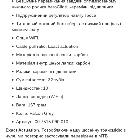
Безшумне перемикання завдяки оптимізованому
нижнього ролика AeroGlide
,
керамічні підшипники
Підпружинений регулятор натягу троса
Титановий стяжний болт зберігає низький профіль і
мінімізує вагу.
Опція WiFLi
Cable pull ratio: Exact actuation
Матеріал зовнішньої лапки: карбон
Матеріал внутрішньої лапки: карбон
Ролики: керамічні підшипники
Сумісні касети: 32 зубів
Швидкостей: 10
Лапка: середня (WiFLi)
Вага: 167 грам
Колір: Falcon Grey
Артикул: 00.7515.090.010
Exact Actuation
. Розробляючи нашу шосейну трансмісію з
нуля, ми повторно застосували перевірене в MTB