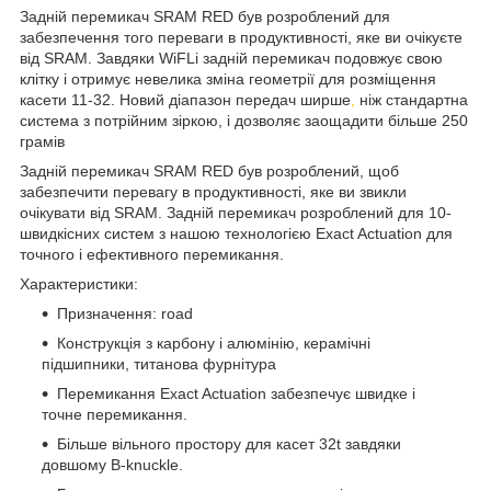
Задній перемикач SRAM RED був розроблений для
забезпечення того переваги в продуктивності, яке ви очікуєте
від SRAM. Завдяки WiFLi задній перемикач подовжує свою
клітку і отримує невелика зміна геометрії для розміщення
касети 11-32. Новий діапазон передач ширше
,
ніж стандартна
система з потрійним зіркою, і дозволяє заощадити більше 250
грамів
Задній перемикач SRAM RED був розроблений, щоб
забезпечити перевагу в продуктивності, яке ви звикли
очікувати від SRAM. Задній перемикач розроблений для 10-
швидкісних систем з нашою технологією Exact Actuation для
точного і ефективного перемикання.
Характеристики:
Призначення: road
Конструкція з карбону і алюмінію, керамічні
підшипники, титанова фурнітура
Перемикання Exact Actuation забезпечує швидке і
точне перемикання.
Більше вільного простору для касет 32t завдяки
довшому B-knuckle.