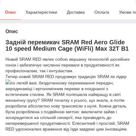
Опис
Характеристики
Доставка
Оплата
Умови п
Опис
Задній перемикач SRAM Red Aero Glide
10 speed Medium Cage (WiFli) Max 32T B1
Новий SRAM RED являє собою вершину технологій шосейних
гонок і забезпечує численні переваги в продуктивності як
професіоналам, так і ентузіастам.
Тепер новий SRAM RED продовжує традицію SRAM як лідер
по легкій вазі, бездоганному перемикання передач,
аеродинаміці і ергономічним переваг в поєднанні з
естетичним стилем. Як SRAM поліпшила найкращу в світі
механічну групу? SRAM початку з усього, що знала, а потім
розробила абсолютно нову трансмісію з нуля. Кожна деталь
була розроблена з подвійною метою: виключити зайве і
зосередитися на спільній синергії, яка призводить до
неперевершеної продуктивності. Елегантний і простий, SRAM
RED удосконалює враження від їзди завдяки цим інноваціям.