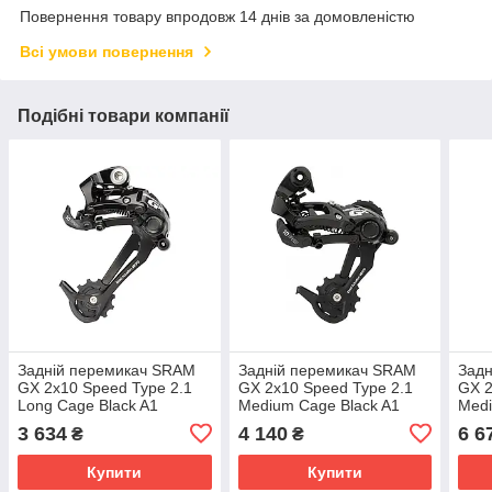
Повернення товару впродовж 14 днів за домовленістю
Всі умови повернення
Подібні товари компанії
Задній перемикач SRAM
Задній перемикач SRAM
Зад
GX 2x10 Speed Type 2.1
GX 2x10 Speed Type 2.1
GX 2
Long Cage Black A1
Medium Cage Black A1
Medi
3 634
4 140
6 6
₴
₴
Купити
Купити