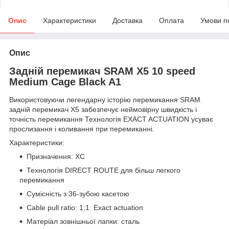
Опис
Характеристики
Доставка
Оплата
Умови п
Опис
Задній перемикач SRAM X5 10 speed
Medium Cage Black A1
Використовуючи легендарну історію перемикання SRAM
,
задній перемикач X5 забезпечує неймовірну швидкість і
точність перемикання Технологія EXACT ACTUATION усуває
прослизання і коливання при перемиканні.
Характеристики:
Призначення: XC
Технологія DIRECT ROUTE для більш легкого
перемикання
Сумісність з 36-зубою касетою
Cable pull ratio: 1:1
,
Exact actuation
Матеріал зовнішньої лапки: сталь