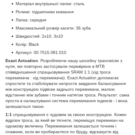
Матеріал внутрішньої лапки: сталь
Ролики: підшипники ковзання
Лапка: середня
Максимальний розмір касети: 36 зуба
Швидкостей: 2х10, 3х10
Колір: Black
Артикул: 00.7515.081.010
Exact Actuation
. Розробляючи нашу шосейну трансмісію з
нуля, ми повторно застосували перевірене в MTB
співвідношення спрацьовування SRAM 1:1 (хід троса
перемикача : хід перемикача). Exact Actuation допомагає
спростити та стабілізувати непросте завдання балансування
між конструкцією підвіски заднього перемикача, малою
відстанню між зубами і точним натягом троса. Результат: сама
проста в налаштуванні система перемикання індексів - і вона
залишається такою.
1:1
спрацьовування є чудовим за своєю конструкцією. Кожен
відрізок троса, за який ви тягнете, переміщує перемикач на
однакову величину. Перемикання залишається точним і
плавним, коли ви пробираєтеся по бруду, відскакуєте від