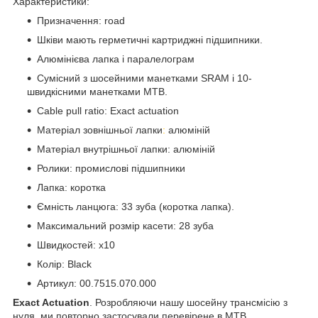
Характеристики:
Призначення: road
Шківи мають герметичні картриджні підшипники.
Алюмінієва лапка і паралелограм
Сумісний з шосейними манетками SRAM і 10-
швидкісними манетками MTB.
Cable pull ratio: Exact actuation
Матеріал зовнішньої лапки
:
алюміній
Матеріал внутрішньої лапки: алюміній
Ролики: промислові підшипники
Лапка: коротка
Ємність ланцюга: 33 зуба (коротка лапка).
Максимальний розмір касети: 28 зуба
Швидкостей: х10
Колір: Black
Артикул: 00.7515.070.000
Exact Actuation
. Розробляючи нашу шосейну трансмісію з
нуля, ми повторно застосували перевірене в MTB