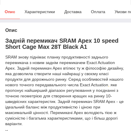
Опис
Характеристики
Доставка
Оплата
Умови п
Опис
Задній перемикач SRAM Apex 10 speed
Short Cage Max 28T Black A1
SRAM знову піднімає планку продуктивності заднього
перемикача з новим заднім перемикачем Exact Actuation
Apex. Задній перемикач Apex втілює ту ж філософію дизайну,
яка дозволила створити наші найкращі у своєму класі
продукти для дорожнього ринку. Серед особливостей нашого
нового точного передавального числа Exact Actuation
,
яке
пропонує найширший діапазон регулювання у поєднанні з
точною геометрією для створення кращих на ринку 10-
швидкісних характеристик. Задній перемикач SRAM Apex - це
ідеальний баланс між продуктивністю і ціною при
максимальній цінності. Перемикачі Apex володіють тією ж
сумісністю і багатьма характеристиками, що і більш дорогі
варіанти.