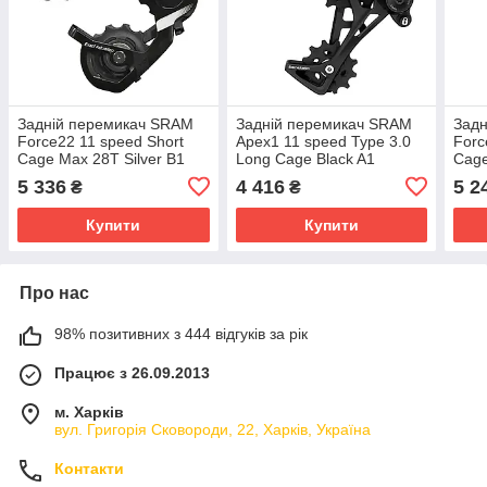
Задній перемикач SRAM
Задній перемикач SRAM
Зад
Force22 11 speed Short
Apex1 11 speed Type 3.0
Forc
Cage Max 28T Silver B1
Long Cage Black A1
Cage
A1
5 336
4 416
5 2
₴
₴
Купити
Купити
Про нас
98% позитивних з 444 відгуків за рік
Працює з 26.09.2013
м. Харків
вул. Григорія Сковороди, 22, Харків, Україна
Контакти