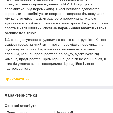
співвідношення спрацьовування SRAM 1:1 (хід троса
перемикача : хід перемикача). Exact Actuation допомагає
спростити та стабілізувати непросте завдання балансування
між конструкцією підвіски заднього перемикача, малою
відстанню між зубами і точним натягом троса. Результат: сама
проста в налаштуванні система перемикання індексів - і вона
залишається такою.
1:1
спрацьовування є чудовим за своєю конструкцією. Кожен
відрізок троса, за який ви тягнете, переміщує перемикач на
однакову величину. Перемикання залишається точним і
плавним, коли ви пробираєтеся по бруду, відскакуєте від
каменів, продираетесь крізь коріння, де б ви не опинилися, в
яких би умовах ви не знаходилися. Це надійно і легко
настроюваність.
Приховати
Характеристики
Основні атрибути
Призначення
Шосейний