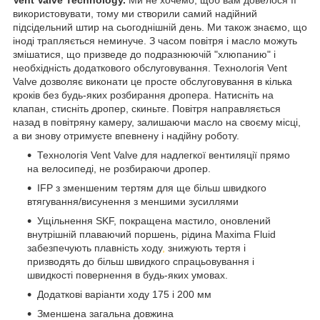
Vent Valve Technology.
Ми не хочемо, щоб вам довелося її
використовувати, тому ми створили самий надійний
підсідельний штир на сьогоднішній день. Ми також знаємо, що
іноді трапляється неминуче. З часом повітря і масло можуть
змішатися, що призведе до подразнюючій "хлюпанию" і
необхідність додаткового обслуговування. Технологія Vent
Valve дозволяє виконати це просте обслуговування в кілька
кроків без будь-яких розбирання дропера. Натисніть на
клапан, стисніть дропер, скиньте. Повітря направляється
назад в повітряну камеру, залишаючи масло на своєму місці,
а ви знову отримуєте впевнену і надійну роботу.
Технологія Vent Valve для надлегкої вентиляції прямо
на велосипеді, не розбираючи дропер.
IFP з зменшеним тертям для ще більш швидкого
втягування/висунення з меншими зусиллями
Ущільнення SKF, покращена мастило, оновлений
внутрішній плаваючий поршень, рідина Maxima Fluid
забезпечують плавність ходу
,
знижують тертя і
призводять до більш швидкого спрацьовування і
швидкості повернення в будь-яких умовах.
Додаткові варіанти ходу 175 і 200 мм
Зменшена загальна довжина