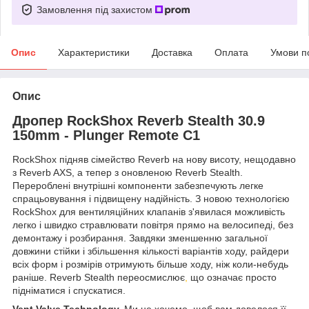
Замовлення під захистом
Опис
Характеристики
Доставка
Оплата
Умови п
Опис
Дропер RockShox Reverb Stealth 30.9
150mm - Plunger Remote C1
RockShox підняв сімейство Reverb на нову висоту, нещодавно
з Reverb AXS, а тепер з оновленою Reverb Stealth.
Перероблені внутрішні компоненти забезпечують легке
спрацьовування і підвищену надійність. З новою технологією
RockShox для вентиляційних клапанів з'явилася можливість
легко і швидко стравлювати повітря прямо на велосипеді, без
демонтажу і розбирання. Завдяки зменшенню загальної
довжини стійки і збільшення кількості варіантів ходу, райдери
всіх форм і розмірів отримують більше ходу, ніж коли-небудь
раніше. Reverb Stealth переосмислює
,
що означає просто
підніматися і спускатися.