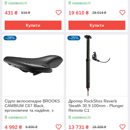
В наявності
В наявності
431
19 610
₴
₴
616 ₴
28 014 ₴
Купити
Купити
–28%
–25%
Сідло велосипедне BROOKS
Дропер RockShox Reverb
CAMBIUM C67 Black,
Stealth 30.9 100mm - Plunger
ергономічне та надійне, з
Remote C1
посиленими пружинами.
В наявності
В наявності
4 992
13 731
₴
₴
6 890 ₴
18 308 ₴