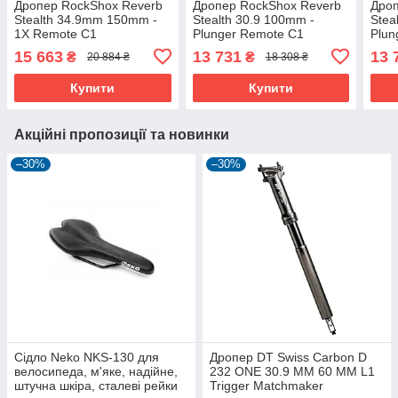
Дропер RockShox Reverb
Дропер RockShox Reverb
Дроп
Stealth 34.9mm 150mm -
Stealth 30.9 100mm -
Stea
1X Remote C1
Plunger Remote C1
Plun
15 663
13 731
13 
₴
₴
20 884 ₴
18 308 ₴
Купити
Купити
Акційні пропозиції та новинки
–30%
–30%
Сідло Neko NKS-130 для
Дропер DT Swiss Carbon D
велосипеда, м'яке, надійне,
232 ONE 30.9 MM 60 MM L1
штучна шкіра, сталеві рейки
Trigger Matchmaker