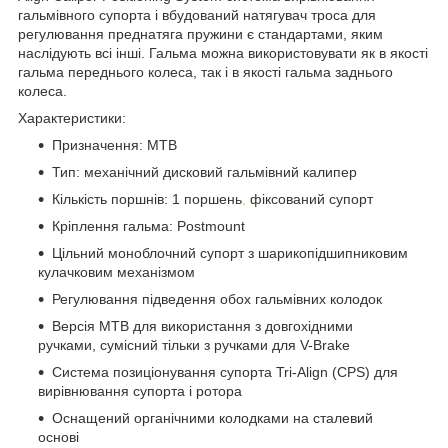
гальмівного супорта і вбудований натягувач троса для
регулювання преднатяга пружини є стандартами, яким
наслідують всі інші. Гальма можна використовувати як в якості
гальма переднього колеса, так і в якості гальма заднього
колеса.
Характеристики:
Призначення: MTB
Тип: механічний дисковий гальмівний калипер
Кількість поршнів: 1 поршень
,
фіксований супорт
Кріплення гальма: Postmount
Цільний моноблочний супорт з шарикопідшипниковим
кулачковим механізмом
Регулювання підведення обох гальмівних колодок
Версія MTB для використання з довгохідними
ручками, сумісний тільки з ручками для V-Brake
Система позиціонування супорта Tri-Align (CPS) для
вирівнювання супорта і ротора
Оснащений органічними колодками на сталевий
основі