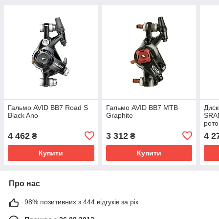
Гальмо AVID BB7 Road S
Гальмо AVID BB7 MTB
Диск
Black Ano
Graphite
SRAM
рот
вел
4 462
3 312
4 2
₴
₴
Купити
Купити
Про нас
98% позитивних з 444 відгуків за рік