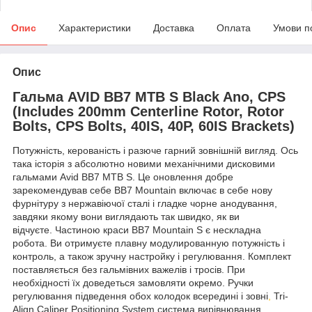
Опис
Характеристики
Доставка
Оплата
Умови п
Опис
Гальма AVID BB7 MTB S Black Ano, CPS
(Includes 200mm Centerline Rotor, Rotor
Bolts, CPS Bolts, 40IS, 40Р, 60IS Brackets)
Потужність, керованість і разюче гарний зовнішній вигляд. Ось
така історія з абсолютно новими механічними дисковими
гальмами Avid BB7 MTB S. Це оновлення добре
зарекомендував себе BB7 Mountain включає в себе нову
фурнітуру з нержавіючої сталі і гладке чорне анодування,
завдяки якому вони виглядають так швидко, як ви
відчуєте. Частиною краси BB7 Mountain S є нескладна
робота. Ви отримуєте плавну модулированную потужність і
контроль, а також зручну настройку і регулювання. Комплект
поставляється без гальмівних важелів і тросів. При
необхідності їх доведеться замовляти окремо. Ручки
регулювання підведення обох колодок всередині і зовні
,
Tri-
Align Caliper Positioning System система вирівнювання