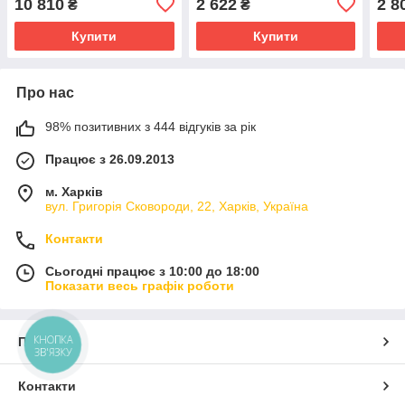
10 810
2 622
2 8
₴
₴
Bottom Pull Black B1
Bott
Купити
Купити
Про нас
98% позитивних з 444 відгуків за рік
Працює з 26.09.2013
м. Харків
вул. Григорія Сковороди, 22, Харків, Україна
Контакти
Сьогодні працює з 10:00 до 18:00
Показати весь графік роботи
КНОПКА
Про нас
ЗВ'ЯЗКУ
Контакти