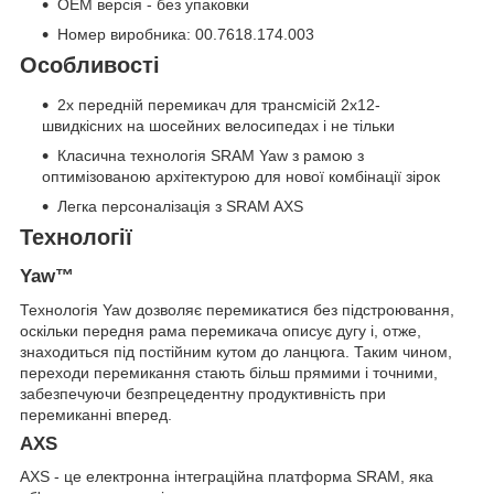
OEM версія - без упаковки
Номер виробника: 00.7618.174.003
Особливості
2x передній перемикач для трансмісій 2x12-
швидкісних на шосейних велосипедах і не тільки
Класична технологія SRAM Yaw з рамою з
оптимізованою архітектурою для нової комбінації зірок
Легка персоналізація з SRAM AXS
Технології
Yaw™
Технологія Yaw дозволяє перемикатися без підстроювання,
оскільки передня рама перемикача описує дугу і, отже,
знаходиться під постійним кутом до ланцюга. Таким чином,
переходи перемикання стають більш прямими і точними,
забезпечуючи безпрецедентну продуктивність при
перемиканні вперед.
AXS
AXS - це електронна інтеграційна платформа SRAM, яка