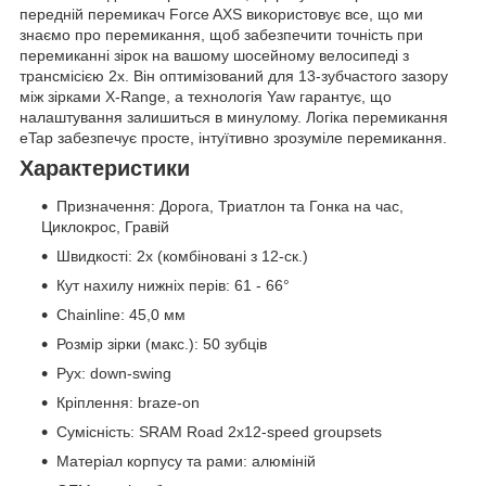
передній перемикач Force AXS використовує все, що ми
знаємо про перемикання, щоб забезпечити точність при
перемиканні зірок на вашому шосейному велосипеді з
трансмісією 2x. Він оптимізований для 13-зубчастого зазору
між зірками X-Range, а технологія Yaw гарантує, що
налаштування залишиться в минулому. Логіка перемикання
eTap забезпечує просте, інтуїтивно зрозуміле перемикання.
Характеристики
Призначення: Дорога, Триатлон та Гонка на час,
Циклокрос, Гравій
Швидкості: 2x (комбіновані з 12-ск.)
Кут нахилу нижніх перів: 61 - 66°
Chainline: 45,0 мм
Розмір зірки (макс.): 50 зубців
Рух: down-swing
Кріплення: braze-on
Сумісність: SRAM Road 2x12-speed groupsets
Матеріал корпусу та рами: алюміній