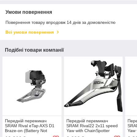
Умови повернення
Повернення товару впродовж 14 днів за домовленістю
Всі умови повернення
Подібні товари компанії
Передній перемикач
Передній перемикач
Пере
SRAM Rival eTap AXS D1
SRAM Rival22 2x11 speed
SRAM
Braze-on (Battery Not
Yaw with ChainSpotter
Yaw 
Included)
Braze-on Bottom Swing
Braz