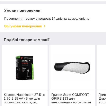
Умови повернення
Повернення товару впродовж 14 днів за домовленістю
Всі умови повернення
Подібні товари компанії
Камера Hutchinson 27,5" x
Грипси Sram COMFORT
Грип
1,70-2,35 AV 48 мм для
GRIPS 133 для
Ergo
гірських велосипедів,
велосипеда - ергономічні
ерго
захист від проколів
біло-чорні ручки на кермо.
внут