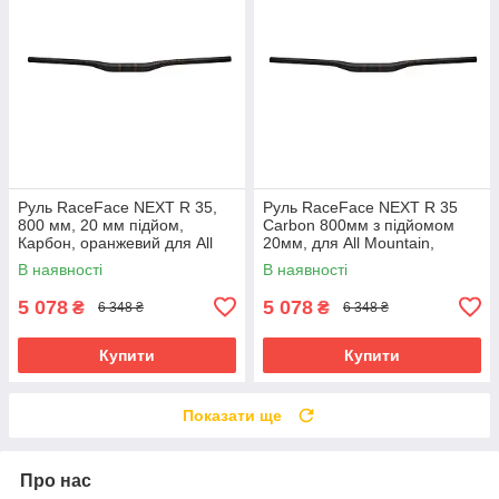
Руль RaceFace NEXT R 35,
Руль RaceFace NEXT R 35
800 мм, 20 мм підйом,
Carbon 800мм з підйомом
Карбон, оранжевий для All
20мм, для All Mountain,
Mountain
червоний
В наявності
В наявності
5 078
5 078
₴
₴
6 348 ₴
6 348 ₴
Купити
Купити
Показати ще
Про нас