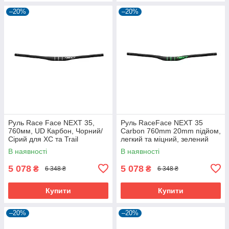
–20%
–20%
Руль Race Face NEXT 35,
Руль RaceFace NEXT 35
760мм, UD Карбон, Чорний/
Carbon 760mm 20mm підйом,
Сірий для XC та Trail
легкий та міцний, зелений
В наявності
В наявності
5 078
5 078
₴
₴
6 348 ₴
6 348 ₴
Купити
Купити
–20%
–20%