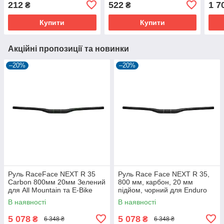
212
522
1 7
₴
₴
Купити
Купити
Акційні пропозиції та новинки
–20%
–20%
Руль RaceFace NEXT R 35
Руль Race Face NEXT R 35,
Carbon 800мм 20мм Зелений
800 мм, карбон, 20 мм
для All Mountain та E-Bike
підйом, чорний для Enduro
В наявності
В наявності
5 078
5 078
₴
₴
6 348 ₴
6 348 ₴