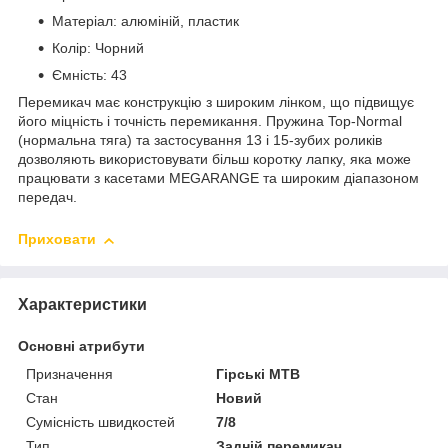
Матеріал: алюміній, пластик
Колір: Чорний
Ємність: 43
Перемикач має конструкцію з широким лінком, що підвищує
його міцність і точність перемикання. Пружина Top-Normal
(нормальна тяга) та застосування 13 і 15-зубих роликів
дозволяють використовувати більш коротку лапку, яка може
працювати з касетами MEGARANGE та широким діапазоном
передач.
Приховати
Характеристики
Основні атрибути
Призначення
Гірські MTB
Стан
Новий
Сумісність швидкостей
7/8
Тип
Задній перемикач