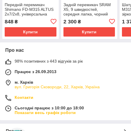
Передній перемикач
Задній перемикач SRAM
Шату
Shimano FD-M315 ALTUS
X5, 9 швидкостей,
M315
2x7/2x8, універсальна
середня лапка, чорний
зірк
тяга, 34,9/31,8/28,6 мм
290 г
вел
848
2 300
1 3
₴
₴
Купити
Купити
Про нас
98% позитивних з 443 відгуків за рік
Працює з 26.09.2013
м. Харків
вул. Григорія Сковороди, 22, Харків, Україна
Контакти
Сьогодні працює з 10:00 до 18:00
Показати весь графік роботи
Про нас