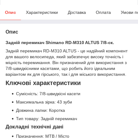
Опис
Характеристики
Доставка
Оплата
Умови п
Опис
Задній перемикач Shimano RD-M310 ALTUS 7/8-ск.
Задній перемикач RD-M310 ALTUS - це надійний компонент
для вашого велосипеда, який забезпечує високу точність і
міцність перемикання. Він призначений для використання з
7/8-швидкісними касетами, що робить його ідеальним
варіантом як для гірського, так і для міського використання.
Ключові характеристики
Сумісність: 7/8-швидкісні касети
Максимальна зірка: 43 зуби
Довжина лапки: Коротка
Тип товару: Задній перемикач
Докладні технічні дані
Призначення: MTB / Місто