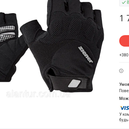
1 
+380
пов
У ко
будь