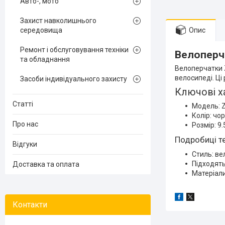
Авто-, мото
Захист навколишнього
середовища
Опис
Ремонт і обслуговування техніки
Велоперча
та обладнання
Велоперчатки Z
велосипеді. Ці
Засоби індивідуального захисту
Ключові х
Статті
Модель: Zi
Колір: чо
Про нас
Розмір: 9.
Подробиці т
Відгуки
Стиль: ве
Підходять 
Доставка та оплата
Матеріали