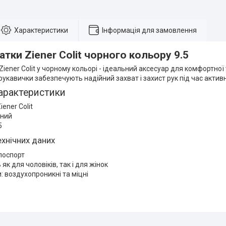
Характеристики
Інформація для замовлення
тки Ziener Colit чорного кольору 9.5
iener Colit у чорному кольорі - ідеальний аксесуар для комфортної 
 рукавички забезпечують надійний захват і захист рук під час актив
арактеристики
ener Colit
рний
5
ехнічних даних
лоспорт
як для чоловіків, так і для жінок
: воздухопроникні та міцні