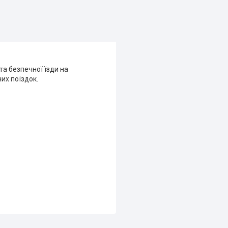
та безпечної їзди на
них поїздок.