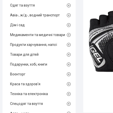
Одяг та взуття
Авіа-, ж/д-, водний транспорт
Дім і сад
Медикаменти та медичні товари
Продукти харчування, напої
Товари для дітей
Подарунки, хобі, книги
Воєнторг
Краса та здоров'я
Техніка та електроніка
Спецодяг та взуття