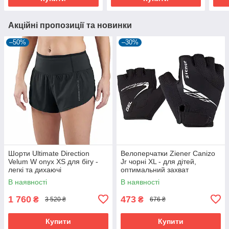
Акційні пропозиції та новинки
–50%
–30%
Шорти Ultimate Direction
Велоперчатки Ziener Canizo
Velum W onyx XS для бігу -
Jr чорні XL - для дітей,
легкі та дихаючі
оптимальний захват
В наявності
В наявності
1 760
473
₴
₴
3 520 ₴
676 ₴
Купити
Купити