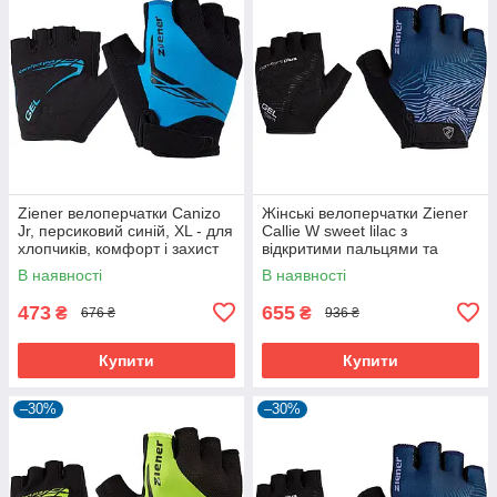
Ziener велоперчатки Canizo
Жінські велоперчатки Ziener
Jr, персиковий синій, XL - для
Callie W sweet lilac з
хлопчиків, комфорт і захист
відкритими пальцями та
дихаючою шкірою Amara
В наявності
В наявності
473
655
₴
₴
676 ₴
936 ₴
Купити
Купити
–30%
–30%