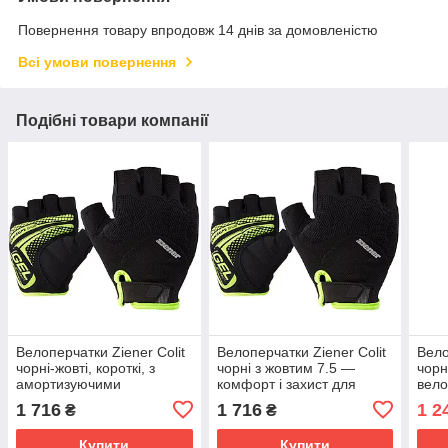
Повернення товару впродовж 14 днів за домовленістю
Всі умови повернення
Подібні товари компанії
Велоперчатки Ziener Colit
Велоперчатки Ziener Colit
Вело
чорні-жовті, короткі, з
чорні з жовтим 7.5 —
чорн
амортизуючими
комфорт і захист для
вело
вставками, для чоловіків
велосипедистів
міцн
1 716
1 716
1 2
₴
₴
Купити
Купити