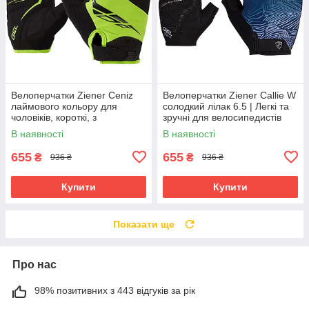
Велоперчатки Ziener Ceniz
Велоперчатки Ziener Callie W
лаймового кольору для
солодкий лілак 6.5 | Легкі та
чоловіків, короткі, з
зручні для велосипедистів
амортизуючими вставками та
В наявності
В наявності
гелевими подушечками
655
655
₴
₴
936 ₴
936 ₴
Купити
Купити
Показати ще
Про нас
98% позитивних з 443 відгуків за рік