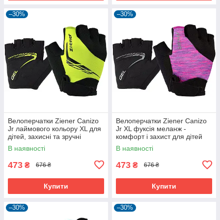
–30%
–30%
Велоперчатки Ziener Canizo
Велоперчатки Ziener Canizo
Jr лаймового кольору XL для
Jr XL фуксія меланж -
дітей, захисні та зручні
комфорт і захист для дітей
В наявності
В наявності
473
473
₴
₴
676 ₴
676 ₴
Купити
Купити
–30%
–30%