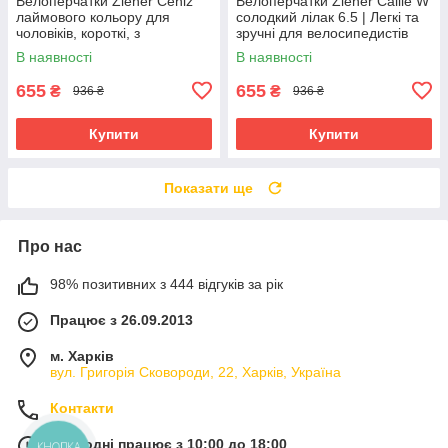
Велоперчатки Ziener Ceniz
Велоперчатки Ziener Callie W
лаймового кольору для
солодкий лілак 6.5 | Легкі та
чоловіків, короткі, з
зручні для велосипедистів
амортизуючими вставками та
В наявності
В наявності
гелевими подушечками
655
655
₴
₴
936 ₴
936 ₴
Купити
Купити
Показати ще
Про нас
98% позитивних з 444 відгуків за рік
Працює з 26.09.2013
м. Харків
вул. Григорія Сковороди, 22, Харків, Україна
Контакти
Сьогодні працює з 10:00 до 18:00
КНОПКА