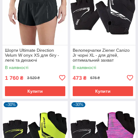
Шорти Ultimate Direction
Велоперчатки Ziener Canizo
Velum W onyx XS для бігу -
Jr чорні XL - для дітей,
легкі та дихаючі
оптимальний захват
В наявності
В наявності
1 760
473
₴
₴
3 520 ₴
676 ₴
Купити
Купити
–30%
–30%