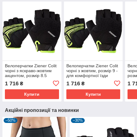
Велоперчатки Ziener Colit
Велоперчатки Ziener Colit
Вело
чорні з яскраво-жовтим
чорні з жовтим, розмір 9 -
чорн
акцентом, розмір 8.5
для комфортної їзди
розм
захи
1 716
1 716
1 7
₴
₴
вело
Купити
Купити
Акційні пропозиції та новинки
–50%
–30%