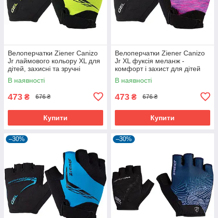
Велоперчатки Ziener Canizo
Велоперчатки Ziener Canizo
Jr лаймового кольору XL для
Jr XL фуксія меланж -
дітей, захисні та зручні
комфорт і захист для дітей
В наявності
В наявності
473
473
₴
₴
676 ₴
676 ₴
Купити
Купити
–30%
–30%