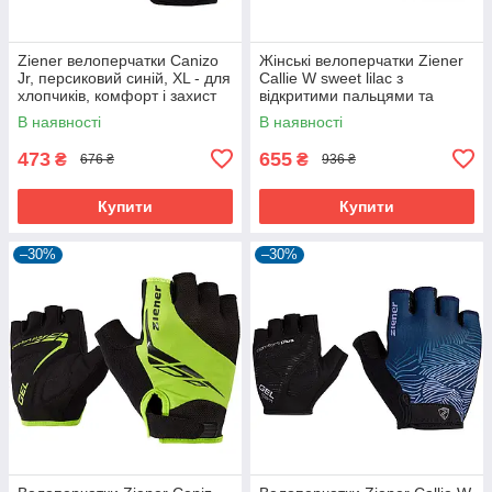
Ziener велоперчатки Canizo
Жінські велоперчатки Ziener
Jr, персиковий синій, XL - для
Callie W sweet lilac з
хлопчиків, комфорт і захист
відкритими пальцями та
дихаючою шкірою Amara
В наявності
В наявності
473
655
₴
₴
676 ₴
936 ₴
Купити
Купити
–30%
–30%