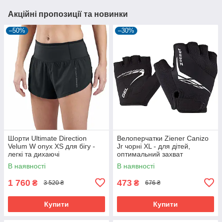
Акційні пропозиції та новинки
–50%
–30%
Шорти Ultimate Direction
Велоперчатки Ziener Canizo
Velum W onyx XS для бігу -
Jr чорні XL - для дітей,
легкі та дихаючі
оптимальний захват
В наявності
В наявності
1 760
473
₴
₴
3 520 ₴
676 ₴
Купити
Купити