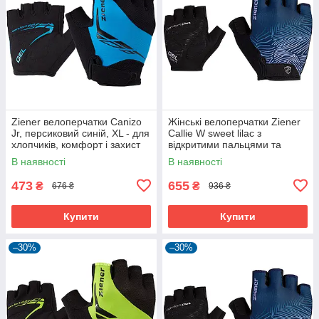
Ziener велоперчатки Canizo
Жінські велоперчатки Ziener
Jr, персиковий синій, XL - для
Callie W sweet lilac з
хлопчиків, комфорт і захист
відкритими пальцями та
дихаючою шкірою Amara
В наявності
В наявності
473
655
₴
₴
676 ₴
936 ₴
Купити
Купити
–30%
–30%