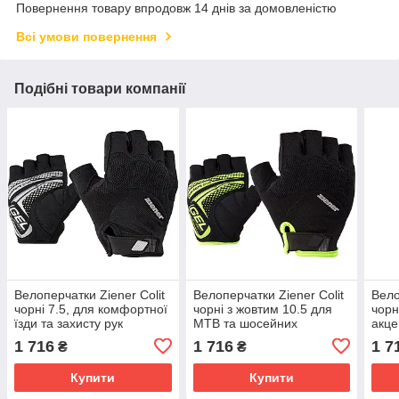
Повернення товару впродовж 14 днів за домовленістю
Всі умови повернення
Подібні товари компанії
Велоперчатки Ziener Colit
Велоперчатки Ziener Colit
Вело
чорні 7.5, для комфортної
чорні з жовтим 10.5 для
чорн
їзди та захисту рук
MTB та шосейних
акце
велосипедів
1 716
1 716
1 7
₴
₴
Купити
Купити