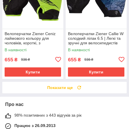
Велоперчатки Ziener Ceniz
Велоперчатки Ziener Callie W
лаймового кольору для
солодкий лілак 6.5 | Легкі та
чоловіків, короткі, з
зручні для велосипедистів
амортизуючими вставками та
В наявності
В наявності
гелевими подушечками
655
655
₴
₴
936 ₴
936 ₴
Купити
Купити
Показати ще
Про нас
98% позитивних з 443 відгуків за рік
Працює з 26.09.2013