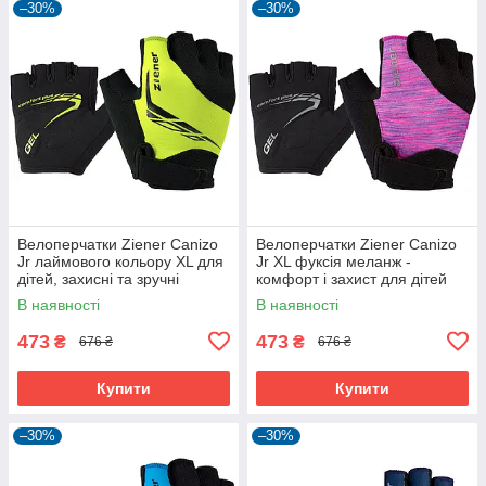
–30%
–30%
Велоперчатки Ziener Canizo
Велоперчатки Ziener Canizo
Jr лаймового кольору XL для
Jr XL фуксія меланж -
дітей, захисні та зручні
комфорт і захист для дітей
В наявності
В наявності
473
473
₴
₴
676 ₴
676 ₴
Купити
Купити
–30%
–30%