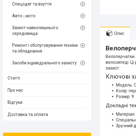
Спецодяг та взуття
Авто-, мото
Захист навколишнього
середовища
Опис
Ремонт і обслуговування техніки
Велоперча
та обладнання
Велоперчатки Z
велосипеді. Ці
Засоби індивідуального захисту
захист.
Ключові х
Статті
Модель: C
Про нас
Колір: пе
Розмір: 9
Відгуки
Докладні тех
Матеріал:
Доставка та оплата
Спеціальн
Зручний 