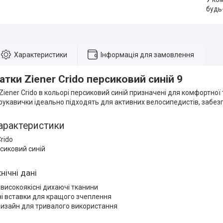
будь
Характеристики
Інформація для замовлення
тки Ziener Crido персиковий синій 9
iener Crido в кольорі персиковий синій призначені для комфортної 
 рукавички ідеально підходять для активних велосипедистів, забе
арактеристики
rido
рсиковий синій
нічні дані
 високоякісні дихаючі тканини
і вставки для кращого зчеплення
дизайн для тривалого використання