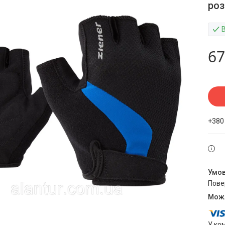
роз
67
+380
пов
У ко