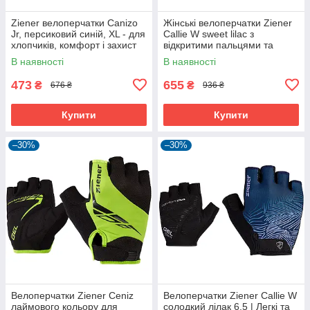
Ziener велоперчатки Canizo
Жінські велоперчатки Ziener
Jr, персиковий синій, XL - для
Callie W sweet lilac з
хлопчиків, комфорт і захист
відкритими пальцями та
дихаючою шкірою Amara
В наявності
В наявності
473
655
₴
₴
676 ₴
936 ₴
Купити
Купити
–30%
–30%
Велоперчатки Ziener Ceniz
Велоперчатки Ziener Callie W
лаймового кольору для
солодкий лілак 6.5 | Легкі та