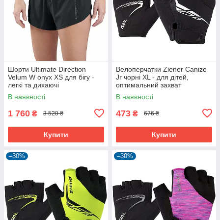
Шорти Ultimate Direction
Велоперчатки Ziener Canizo
Velum W onyx XS для бігу -
Jr чорні XL - для дітей,
легкі та дихаючі
оптимальний захват
В наявності
В наявності
1 760
473
₴
₴
3 520 ₴
676 ₴
Купити
Купити
–30%
–30%