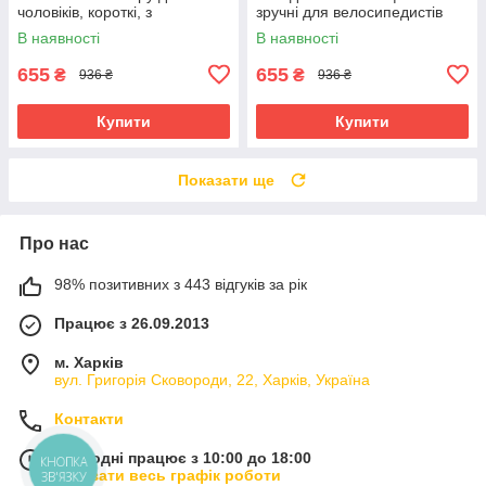
чоловіків, короткі, з
зручні для велосипедистів
амортизуючими вставками та
В наявності
В наявності
гелевими подушечками
655
655
₴
₴
936 ₴
936 ₴
Купити
Купити
Показати ще
Про нас
98% позитивних з 443 відгуків за рік
Працює з 26.09.2013
м. Харків
вул. Григорія Сковороди, 22, Харків, Україна
Контакти
Сьогодні працює з 10:00 до 18:00
КНОПКА
Показати весь графік роботи
ЗВ'ЯЗКУ