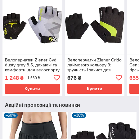
Велоперчатки Ziener Cyd
Велоперчатки Ziener Crido
Вело
dusty grey 8.5, дихаючі та
лаймового кольору 9:
Ceni
комфортні для велоспорту
зручність і захист для
гірс
велосипедистів.
вело
1 248
676
655
₴
₴
1 560 ₴
Купити
Купити
Акційні пропозиції та новинки
–50%
–30%