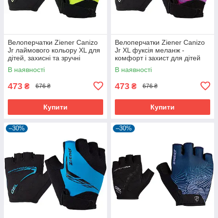
Велоперчатки Ziener Canizo
Велоперчатки Ziener Canizo
Jr лаймового кольору XL для
Jr XL фуксія меланж -
дітей, захисні та зручні
комфорт і захист для дітей
В наявності
В наявності
473
473
₴
₴
676 ₴
676 ₴
Купити
Купити
–30%
–30%