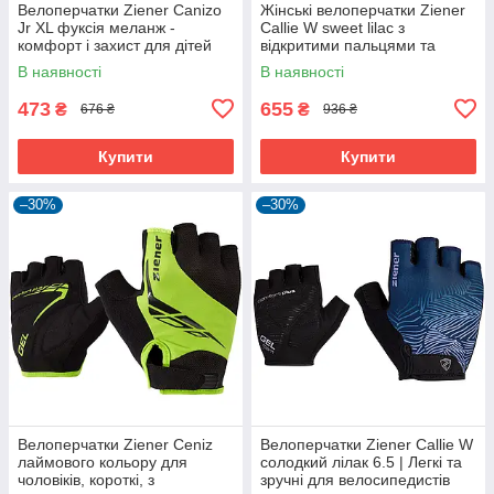
Велоперчатки Ziener Canizo
Жінські велоперчатки Ziener
Jr XL фуксія меланж -
Callie W sweet lilac з
комфорт і захист для дітей
відкритими пальцями та
дихаючою шкірою Amara
В наявності
В наявності
473
655
₴
₴
676 ₴
936 ₴
Купити
Купити
–30%
–30%
Велоперчатки Ziener Ceniz
Велоперчатки Ziener Callie W
лаймового кольору для
солодкий лілак 6.5 | Легкі та
чоловіків, короткі, з
зручні для велосипедистів