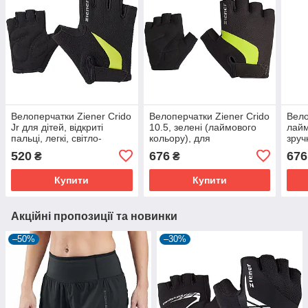
Велоперчатки Ziener Crido
Велоперчатки Ziener Crido
Вело
Jr для дітей, відкриті
10.5, зелені (лаймового
лайм
пальці, легкі, світло-
кольору), для
зруч
зелені, комфортні.
велосипедистів,
вело
520
676
676
₴
₴
комфортні та дихаючі
Купити
Купити
Акційні пропозиції та новинки
–50%
–30%