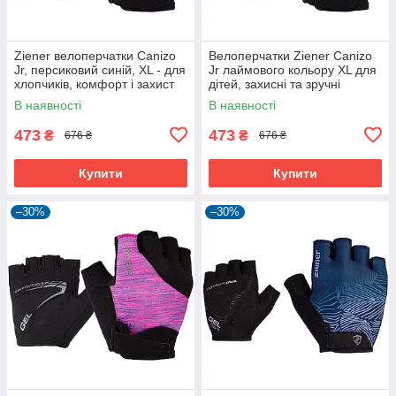
Ziener велоперчатки Canizo
Велоперчатки Ziener Canizo
Jr, персиковий синій, XL - для
Jr лаймового кольору XL для
хлопчиків, комфорт і захист
дітей, захисні та зручні
В наявності
В наявності
473
473
₴
₴
676 ₴
676 ₴
Купити
Купити
–30%
–30%