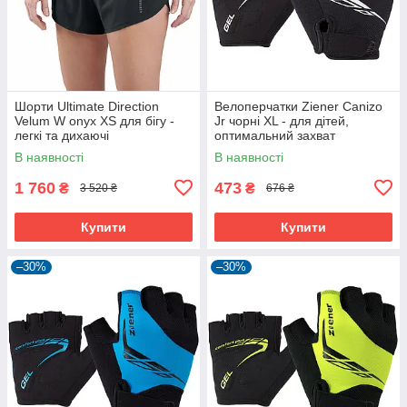
Шорти Ultimate Direction
Велоперчатки Ziener Canizo
Velum W onyx XS для бігу -
Jr чорні XL - для дітей,
легкі та дихаючі
оптимальний захват
В наявності
В наявності
1 760
473
₴
₴
3 520 ₴
676 ₴
Купити
Купити
–30%
–30%