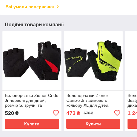
Всі умови повернення
Подібні товари компанії
Велоперчатки Ziener Crido
Велоперчатки Ziener
Вело
Jr червоні для дітей,
Canizo Jr лаймового
dust
розмір S, зручні та
кольору XL для дітей,
диха
дихаючі
захисні та зручні
вело
520
473
1 2
₴
₴
676 ₴
Купити
Купити