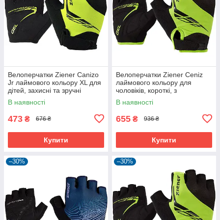
Велоперчатки Ziener Canizo
Велоперчатки Ziener Ceniz
Jr лаймового кольору XL для
лаймового кольору для
дітей, захисні та зручні
чоловіків, короткі, з
амортизуючими вставками та
В наявності
В наявності
гелевими подушечками
473
655
₴
₴
676 ₴
936 ₴
Купити
Купити
–30%
–30%