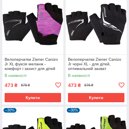
Велоперчатки Ziener Canizo
Велоперчатки Ziener Canizo
Jr XL фуксія меланж -
Jr чорні XL - для дітей,
комфорт і захист для дітей
оптимальний захват
В наявності
В наявності
473
473
₴
₴
676 ₴
676 ₴
Купити
Купити
–30%
–30%