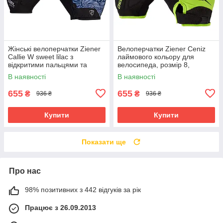
Жінські велоперчатки Ziener
Велоперчатки Ziener Ceniz
Callie W sweet lilac з
лаймового кольору для
відкритими пальцями та
велосипеда, розмір 8,
дихаючою шкірою Amara
зручність і захист рук
В наявності
В наявності
655
655
₴
₴
936 ₴
936 ₴
Купити
Купити
Показати ще
Про нас
98% позитивних з 442 відгуків за рік
Працює з 26.09.2013