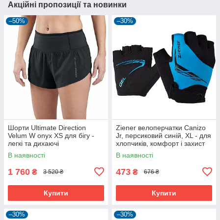
Акційні пропозиції та новинки
–50%
–30%
Шорти Ultimate Direction
Ziener велоперчатки Canizo
Velum W onyx XS для бігу -
Jr, персиковий синій, XL - для
легкі та дихаючі
хлопчиків, комфорт і захист
В наявності
В наявності
1 760
473
₴
₴
3 520 ₴
676 ₴
Купити
Купити
–30%
–30%