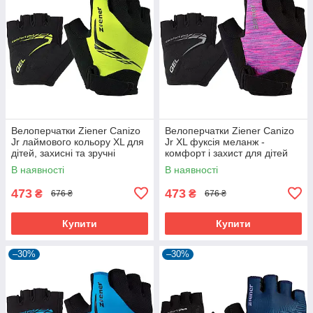
Велоперчатки Ziener Canizo
Велоперчатки Ziener Canizo
Jr лаймового кольору XL для
Jr XL фуксія меланж -
дітей, захисні та зручні
комфорт і захист для дітей
В наявності
В наявності
473
473
₴
₴
676 ₴
676 ₴
Купити
Купити
–30%
–30%