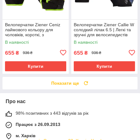
Велоперчатки Ziener Ceniz
Велоперчатки Ziener Callie W
лаймового кольору для
солодкий лілак 6.5 | Легкі та
чоловіків, короткі, з
зручні для велосипедистів
амортизуючими вставками та
В наявності
В наявності
гелевими подушечками
655
655
₴
₴
936 ₴
936 ₴
Купити
Купити
Показати ще
Про нас
98% позитивних з 443 відгуків за рік
Працює з 26.09.2013
м. Харків