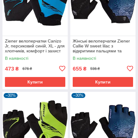
Ziener велоперчатки Canizo
Жінські велоперчатки Ziener
Jr, персиковий синій, XL - для
Callie W sweet lilac з
хлопчиків, комфорт і захист
відкритими пальцями та
дихаючою шкірою Amara
В наявності
В наявності
473
655
₴
₴
676 ₴
936 ₴
Купити
Купити
–30%
–30%