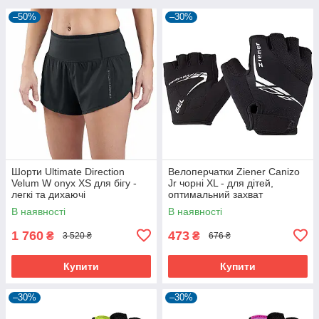
–50%
–30%
Шорти Ultimate Direction
Велоперчатки Ziener Canizo
Velum W onyx XS для бігу -
Jr чорні XL - для дітей,
легкі та дихаючі
оптимальний захват
В наявності
В наявності
1 760
473
₴
₴
3 520 ₴
676 ₴
Купити
Купити
–30%
–30%