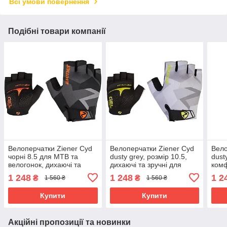
Всі умови повернення
Подібні товари компанії
Велоперчатки Ziener Cyd
Велоперчатки Ziener Cyd
Вело
чорні 8.5 для MTB та
dusty grey, розмір 10.5,
dust
велогонок, дихаючі та
дихаючі та зручні для
комф
міцні
велопрогулянок
1 248
1 248
1 2
₴
₴
1 560 ₴
1 560 ₴
Купити
Купити
Акційні пропозиції та новинки