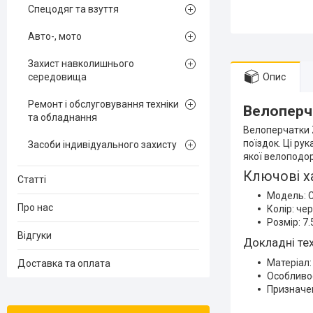
Спецодяг та взуття
Авто-, мото
Захист навколишнього
середовища
Опис
Ремонт і обслуговування техніки
Велоперча
та обладнання
Велоперчатки Z
поїздок. Ці ру
Засоби індивідуального захисту
якої велоподор
Ключові х
Статті
Модель: C
Про нас
Колір: че
Розмір: 7.
Відгуки
Докладні тех
Матеріал:
Доставка та оплата
Особливос
Призначен