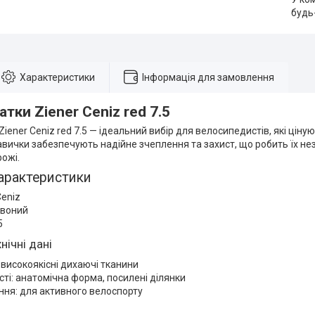
будь
Характеристики
Інформація для замовлення
тки Ziener Ceniz red 7.5
iener Ceniz red 7.5 — ідеальний вибір для велосипедистів, які ціную
кавички забезпечують надійне зчеплення та захист, що робить їх н
ожі.
арактеристики
eniz
рвоний
5
нічні дані
 високоякісні дихаючі тканини
ті: анатомічна форма, посилені ділянки
ня: для активного велоспорту