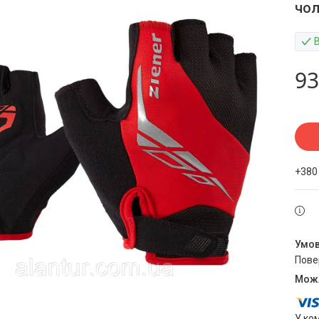
чол
93
+380
пов
У ко