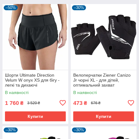
–50%
–30%
Шорти Ultimate Direction
Велоперчатки Ziener Canizo
Velum W onyx XS для бігу -
Jr чорні XL - для дітей,
легкі та дихаючі
оптимальний захват
В наявності
В наявності
1 760
473
₴
₴
3 520 ₴
676 ₴
Купити
Купити
–30%
–30%