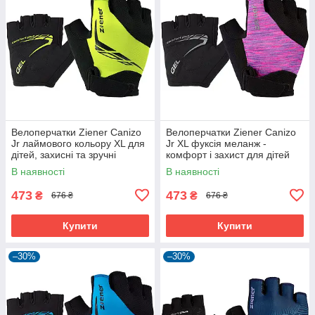
Велоперчатки Ziener Canizo
Велоперчатки Ziener Canizo
Jr лаймового кольору XL для
Jr XL фуксія меланж -
дітей, захисні та зручні
комфорт і захист для дітей
В наявності
В наявності
473
473
₴
₴
676 ₴
676 ₴
Купити
Купити
–30%
–30%