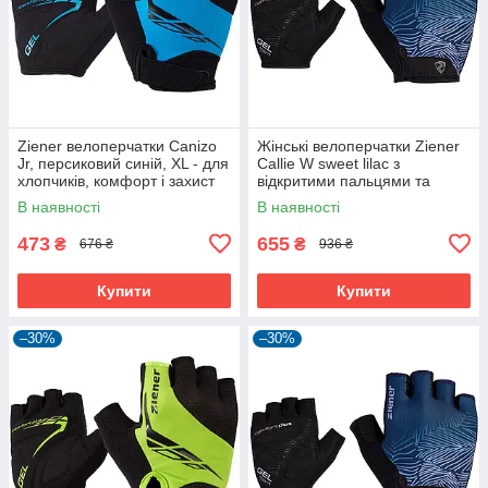
Ziener велоперчатки Canizo
Жінські велоперчатки Ziener
Jr, персиковий синій, XL - для
Callie W sweet lilac з
хлопчиків, комфорт і захист
відкритими пальцями та
дихаючою шкірою Amara
В наявності
В наявності
473
655
₴
₴
676 ₴
936 ₴
Купити
Купити
–30%
–30%