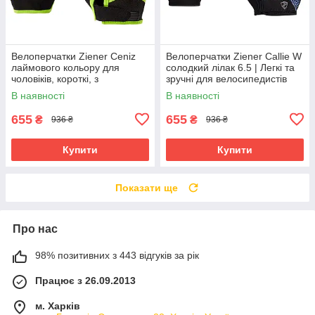
Велоперчатки Ziener Ceniz
Велоперчатки Ziener Callie W
лаймового кольору для
солодкий лілак 6.5 | Легкі та
чоловіків, короткі, з
зручні для велосипедистів
амортизуючими вставками та
В наявності
В наявності
гелевими подушечками
655
655
₴
₴
936 ₴
936 ₴
Купити
Купити
Показати ще
Про нас
98% позитивних з 443 відгуків за рік
Працює з 26.09.2013
м. Харків