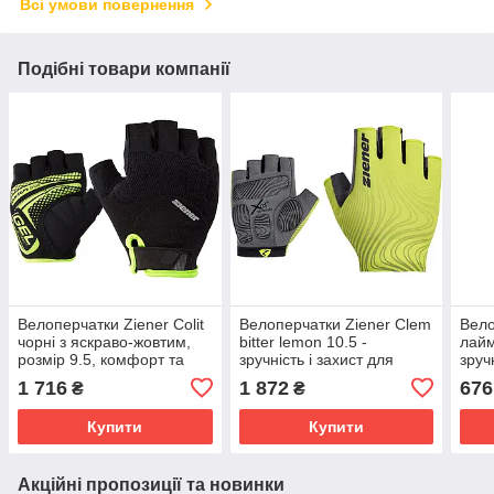
Всі умови повернення
Подібні товари компанії
Велоперчатки Ziener Colit
Велоперчатки Ziener Clem
Вело
чорні з яскраво-жовтим,
bitter lemon 10.5 -
лайм
розмір 9.5, комфорт та
зручність і захист для
зруч
захист для
велосипедистів
вело
1 716
1 872
676
₴
₴
велосипедистів.
Купити
Купити
Акційні пропозиції та новинки