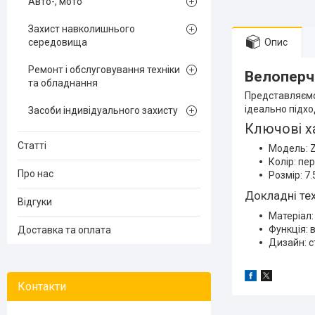
Авто-, мото
Захист навколишнього
середовища
Опис
Ремонт і обслуговування техніки
Велоперча
та обладнання
Представляємо 
ідеально підхо
Засоби індивідуального захисту
Ключові х
Статті
Модель: Z
Колір: пе
Про нас
Розмір: 7.
Докладні тех
Відгуки
Матеріал:
Функція: 
Доставка та оплата
Дизайн: с