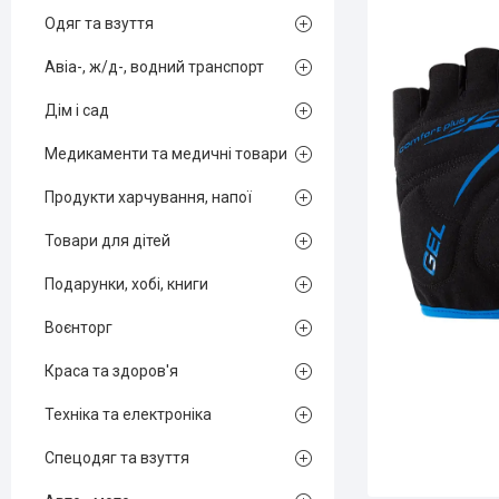
Одяг та взуття
Авіа-, ж/д-, водний транспорт
Дім і сад
Медикаменти та медичні товари
Продукти харчування, напої
Товари для дітей
Подарунки, хобі, книги
Воєнторг
Краса та здоров'я
Техніка та електроніка
Спецодяг та взуття