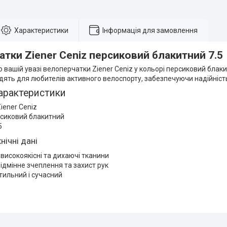
Характеристики
Інформація для замовлення
тки Ziener Ceniz персиковий блакитний 7.5
вашій увазі велоперчатки Ziener Ceniz у кольорі персиковий блакит
дять для любителів активного велоспорту, забезпечуючи надійність
арактеристики
iener Ceniz
рсиковий блакитний
5
нічні дані
 високоякісні та дихаючі тканини
відмінне зчеплення та захист рук
тильний і сучасний