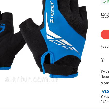
93
+380
пов
У ко
будь