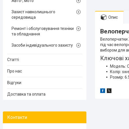
Авто-, мото
Захист навколишнього
середовища
Опис
Ремонт і обслуговування техніки
Велоперча
та обладнання
Велоперчатки Z
під час велопр
Засоби індивідуального захисту
вибором для ак
Ключові х
Статті
Модель: C
Про нас
Колір: swee
Розмір: 6.
Відгуки
Доставка та оплата