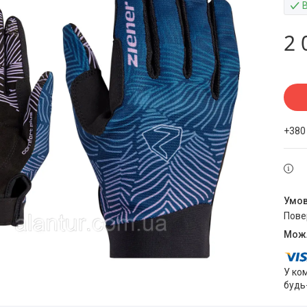
2 
+380
пов
У ко
будь