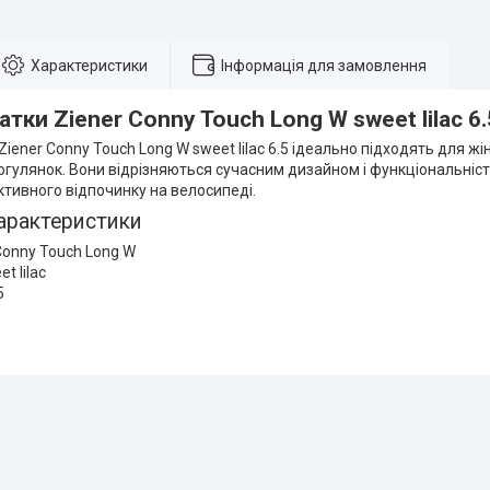
Характеристики
Інформація для замовлення
тки Ziener Conny Touch Long W sweet lilac 6.
iener Conny Touch Long W sweet lilac 6.5 ідеально підходять для жін
огулянок. Вони відрізняються сучасним дизайном і функціональніст
тивного відпочинку на велосипеді.
арактеристики
onny Touch Long W
t lilac
5