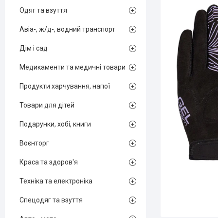
Одяг та взуття
Авіа-, ж/д-, водний транспорт
Дім і сад
Медикаменти та медичні товари
Продукти харчування, напої
Товари для дітей
Подарунки, хобі, книги
Воєнторг
Краса та здоров'я
Техніка та електроніка
Спецодяг та взуття