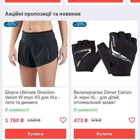
Акційні пропозиції та новинки
–50%
–30%
Шорти Ultimate Direction
Велоперчатки Ziener Canizo
Velum W onyx XS для бігу -
Jr чорні XL - для дітей,
легкі та дихаючі
оптимальний захват
В наявності
В наявності
1 760
473
₴
₴
3 520 ₴
676 ₴
Купити
Купити