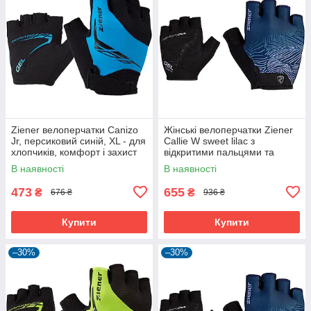
Ziener велоперчатки Canizo
Жінські велоперчатки Ziener
Jr, персиковий синій, XL - для
Callie W sweet lilac з
хлопчиків, комфорт і захист
відкритими пальцями та
дихаючою шкірою Amara
В наявності
В наявності
473
655
₴
₴
676 ₴
936 ₴
Купити
Купити
–30%
–30%