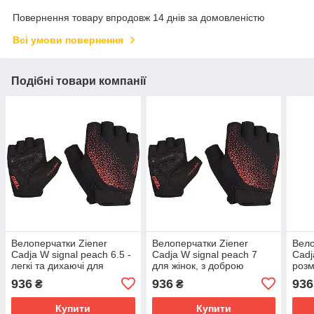
Повернення товару впродовж 14 днів за домовленістю
Всі умови повернення
Подібні товари компанії
Велоперчатки Ziener
Велоперчатки Ziener
Вело
Cadja W signal peach 6.5 -
Cadja W signal peach 7
Cadj
легкі та дихаючі для
для жінок, з доброю
розм
активної їзди.
вентиляцією та
зруч
936
936
936
₴
₴
комфортом.
поїз
Купити
Купити