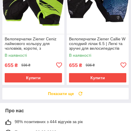
Велоперчатки Ziener Ceniz
Велоперчатки Ziener Callie W
лаймового кольору для
солодкий лілак 6.5 | Легкі та
чоловіків, короткі, з
зручні для велосипедистів
амортизуючими вставками та
В наявності
В наявності
гелевими подушечками
655
655
₴
₴
936 ₴
936 ₴
Купити
Купити
Показати ще
Про нас
98% позитивних з 444 відгуків за рік