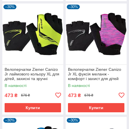
–30%
–30%
Велоперчатки Ziener Canizo
Велоперчатки Ziener Canizo
Jr лаймового кольору XL для
Jr XL фуксія меланж -
дітей, захисні та зручні
комфорт і захист для дітей
В наявності
В наявності
473
473
₴
₴
676 ₴
676 ₴
Купити
Купити
–30%
–30%