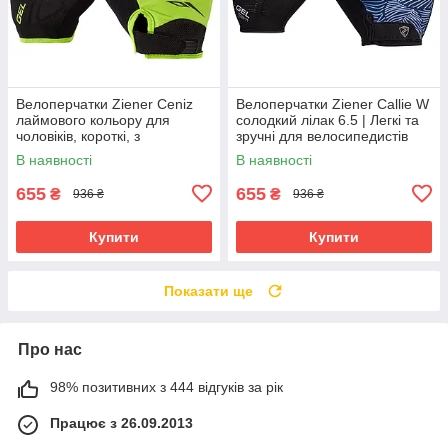
Велоперчатки Ziener Ceniz
Велоперчатки Ziener Callie W
лаймового кольору для
солодкий лілак 6.5 | Легкі та
чоловіків, короткі, з
зручні для велосипедистів
амортизуючими вставками та
В наявності
В наявності
гелевими подушечками
655
655
₴
₴
936 ₴
936 ₴
Купити
Купити
Показати ще
Про нас
98% позитивних з 444 відгуків за рік
Працює з 26.09.2013