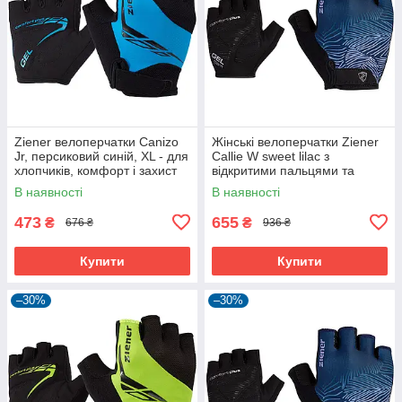
Ziener велоперчатки Canizo
Жінські велоперчатки Ziener
Jr, персиковий синій, XL - для
Callie W sweet lilac з
хлопчиків, комфорт і захист
відкритими пальцями та
дихаючою шкірою Amara
В наявності
В наявності
473
655
₴
₴
676 ₴
936 ₴
Купити
Купити
–30%
–30%