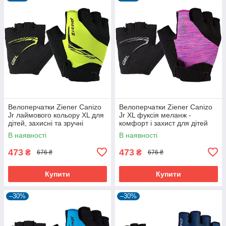
Велоперчатки Ziener Canizo
Велоперчатки Ziener Canizo
Jr лаймового кольору XL для
Jr XL фуксія меланж -
дітей, захисні та зручні
комфорт і захист для дітей
В наявності
В наявності
473
473
₴
₴
676 ₴
676 ₴
Купити
Купити
–30%
–30%