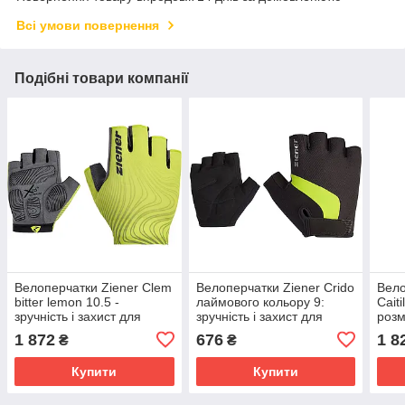
Всі умови повернення
Подібні товари компанії
Велоперчатки Ziener Clem
Велоперчатки Ziener Crido
Вело
bitter lemon 10.5 -
лаймового кольору 9:
Cait
зручність і захист для
зручність і захист для
розм
велосипедистів
велосипедистів.
відп
1 872
676
1 8
₴
₴
Купити
Купити