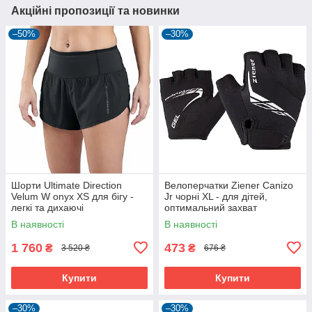
Акційні пропозиції та новинки
–50%
–30%
Шорти Ultimate Direction
Велоперчатки Ziener Canizo
Velum W onyx XS для бігу -
Jr чорні XL - для дітей,
легкі та дихаючі
оптимальний захват
В наявності
В наявності
1 760
473
₴
₴
3 520 ₴
676 ₴
Купити
Купити
–30%
–30%