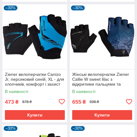
–30%
–30%
Ziener велоперчатки Canizo
Жінські велоперчатки Ziener
Jr, персиковий синій, XL - для
Callie W sweet lilac з
хлопчиків, комфорт і захист
відкритими пальцями та
дихаючою шкірою Amara
В наявності
В наявності
473
655
₴
₴
676 ₴
936 ₴
Купити
Купити
–30%
–30%