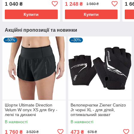
їзди на велосипеді
велосипеді
вело
1 040
1 248
1 6
₴
₴
1 560 ₴
Купити
Купити
Акційні пропозиції та новинки
–50%
–30%
Шорти Ultimate Direction
Велоперчатки Ziener Canizo
Velum W onyx XS для бігу -
Jr чорні XL - для дітей,
легкі та дихаючі
оптимальний захват
В наявності
В наявності
1 760
473
₴
₴
3 520 ₴
676 ₴