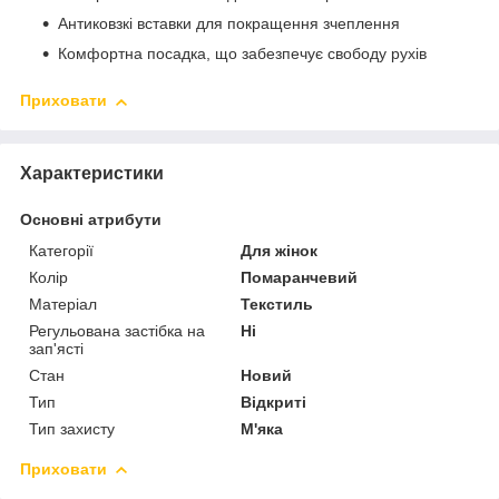
Антиковзкі вставки для покращення зчеплення
Комфортна посадка, що забезпечує свободу рухів
Приховати
Характеристики
Основні атрибути
Категорії
Для жінок
Колір
Помаранчевий
Матеріал
Текстиль
Регульована застібка на
Ні
зап'ясті
Стан
Новий
Тип
Відкриті
Тип захисту
М'яка
Приховати