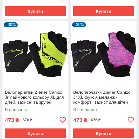
Купити
Купити
–30%
–30%
Велоперчатки Ziener Canizo
Велоперчатки Ziener Canizo
Jr лаймового кольору XL для
Jr XL фуксія меланж -
дітей, захисні та зручні
комфорт і захист для дітей
В наявності
В наявності
473
473
₴
₴
676 ₴
676 ₴
Купити
Купити