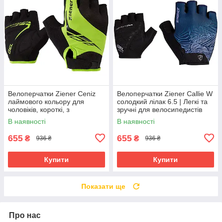
Велоперчатки Ziener Ceniz
Велоперчатки Ziener Callie W
лаймового кольору для
солодкий лілак 6.5 | Легкі та
чоловіків, короткі, з
зручні для велосипедистів
амортизуючими вставками та
В наявності
В наявності
гелевими подушечками
655
655
₴
₴
936 ₴
936 ₴
Купити
Купити
Показати ще
Про нас