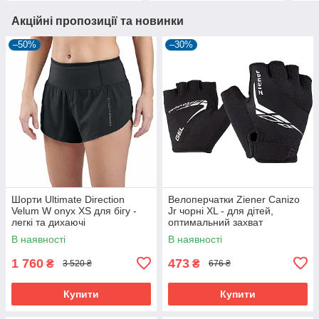
Акційні пропозиції та новинки
–50%
–30%
Шорти Ultimate Direction
Велоперчатки Ziener Canizo
Velum W onyx XS для бігу -
Jr чорні XL - для дітей,
легкі та дихаючі
оптимальний захват
В наявності
В наявності
1 760
473
₴
₴
3 520 ₴
676 ₴
Купити
Купити