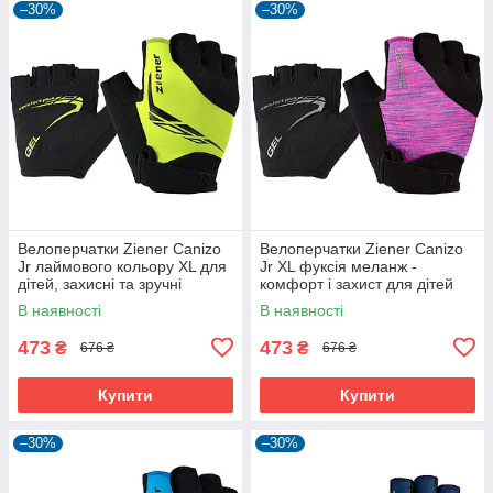
–30%
–30%
Велоперчатки Ziener Canizo
Велоперчатки Ziener Canizo
Jr лаймового кольору XL для
Jr XL фуксія меланж -
дітей, захисні та зручні
комфорт і захист для дітей
В наявності
В наявності
473
473
₴
₴
676 ₴
676 ₴
Купити
Купити
–30%
–30%