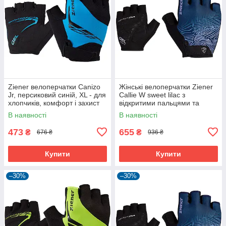
Ziener велоперчатки Canizo
Жінські велоперчатки Ziener
Jr, персиковий синій, XL - для
Callie W sweet lilac з
хлопчиків, комфорт і захист
відкритими пальцями та
дихаючою шкірою Amara
В наявності
В наявності
473
655
₴
₴
676 ₴
936 ₴
Купити
Купити
–30%
–30%