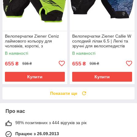
Велоперчатки Ziener Ceniz
Велоперчатки Ziener Callie W
лаймового кольору для
солодкий лілак 6.5 | Легкі та
чоловіків, короткі, з
зручні для велосипедистів
амортизуючими вставками та
В наявності
В наявності
гелевими подушечками
655
655
₴
₴
936 ₴
936 ₴
Купити
Купити
Показати ще
Про нас
98% позитивних з 444 відгуків за рік
Працює з 26.09.2013