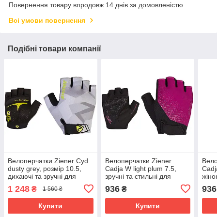
Повернення товару впродовж 14 днів за домовленістю
Всі умови повернення
Подібні товари компанії
Велоперчатки Ziener Cyd
Велоперчатки Ziener
Вело
dusty grey, розмір 10.5,
Cadja W light plum 7.5,
Cadj
дихаючі та зручні для
зручні та стильні для
жіно
велопрогулянок
велоспорту
1 248
936
936
₴
₴
1 560 ₴
Купити
Купити