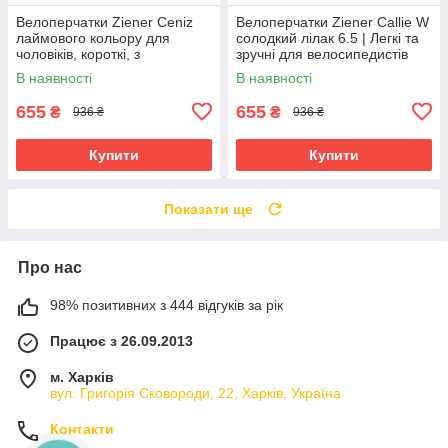
Велоперчатки Ziener Ceniz
Велоперчатки Ziener Callie W
лаймового кольору для
солодкий лілак 6.5 | Легкі та
чоловіків, короткі, з
зручні для велосипедистів
амортизуючими вставками та
В наявності
В наявності
гелевими подушечками
655
655
₴
₴
936 ₴
936 ₴
Купити
Купити
Показати ще
Про нас
98% позитивних з 444 відгуків за рік
Працює з 26.09.2013
м. Харків
вул. Григорія Сковороди, 22, Харків, Україна
Контакти