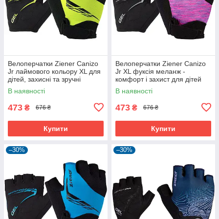
Велоперчатки Ziener Canizo
Велоперчатки Ziener Canizo
Jr лаймового кольору XL для
Jr XL фуксія меланж -
дітей, захисні та зручні
комфорт і захист для дітей
В наявності
В наявності
473
473
₴
₴
676 ₴
676 ₴
Купити
Купити
–30%
–30%