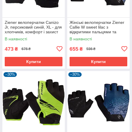
Ziener велоперчатки Canizo
Жінські велоперчатки Ziener
Jr, персиковий синій, XL - для
Callie W sweet lilac з
хлопчиків, комфорт і захист
відкритими пальцями та
дихаючою шкірою Amara
В наявності
В наявності
473
655
₴
₴
676 ₴
936 ₴
Купити
Купити
–30%
–30%