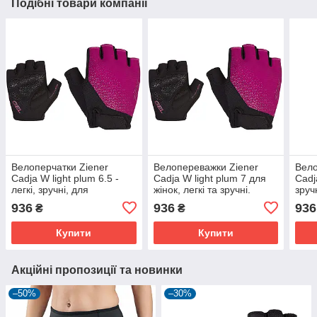
Подібні товари компанії
Велоперчатки Ziener
Велопереважки Ziener
Вело
Cadja W light plum 6.5 -
Cadja W light plum 7 для
Cadj
легкі, зручні, для
жінок, легкі та зручні.
зруч
велоспорту
вело
936
936
936
₴
₴
Купити
Купити
Акційні пропозиції та новинки
–50%
–30%