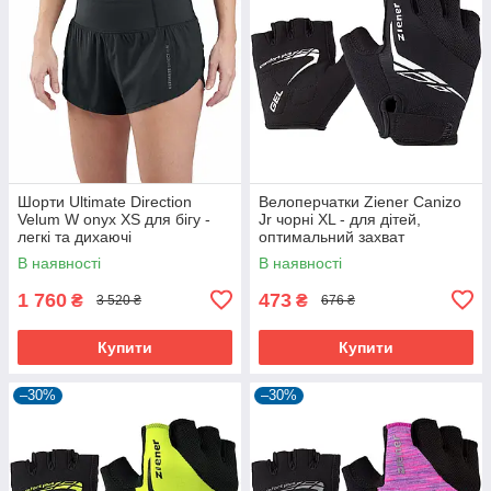
Шорти Ultimate Direction
Велоперчатки Ziener Canizo
Velum W onyx XS для бігу -
Jr чорні XL - для дітей,
легкі та дихаючі
оптимальний захват
В наявності
В наявності
1 760
473
₴
₴
3 520 ₴
676 ₴
Купити
Купити
–30%
–30%