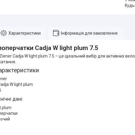
будь
Характеристики
Інформація для замовлення
лоперчатки Cadja W light plum 7.5
iener Cadja W light plum 7.5 – це ідеальний вибір для активних вел
 катання.
арактеристики
ener
adja W light plum
5
нічні дані
ht plum
перчатки
ночий