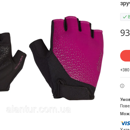
зру
93
+380
пов
У ко