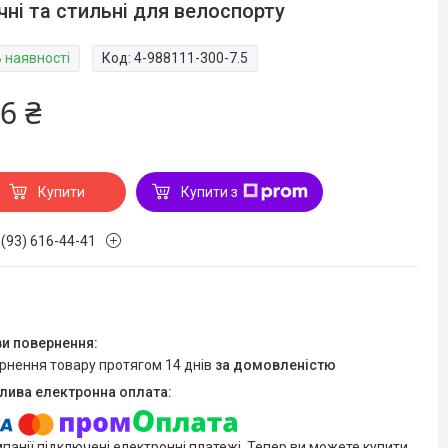
чні та стильні для велоспорту
В наявності
Код:
4-988111-300-7.5
6 ₴
Купити
Купити з
 (93) 616-44-41
ернення товару протягом 14 днів
за домовленістю
мпанії підключені електронні платежі. Тепер ви можете купити