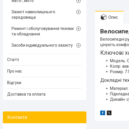
Авто-, мото
Захист навколишнього
середовища
Опис
Ремонт і обслуговування техніки
Велосипед
та обладнання
Велосипедні ру
цінують комфор
Засоби індивідуального захисту
Ключові х
Статті
Модель: C
Колір: ак
Про нас
Розмір: 7.
Докладні тех
Відгуки
Матеріал:
Підкладка
Доставка та оплата
Дизайн: с