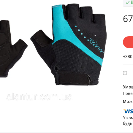
67
+380
пов
У ко
будь