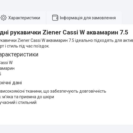
Характеристики
Інформація для замовлення
ні рукавички Ziener Cassi W аквамарин 7.5
кавички Ziener Cassi W аквамарин 7.5 ідеально підходять для актив
т і стиль під час поїздок.
арактеристики
assi W
вамарин
5
нічні дані
 високоякісні тканини, що забезпечують довговічність
: м'яка та приємна до шкіри
учасний і стильний