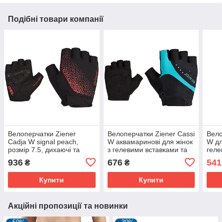
Подібні товари компанії
Велоперчатки Ziener
Велоперчатки Ziener Cassi
Вело
Cadja W signal peach,
W аквамаринові для жінок
W дл
розмір 7.5, дихаючі та
з гелевими вставками та
геле
зручні для активних
протиковзкою долонею
фукс
936
676
541
₴
₴
поїздок.
Купити
Купити
Акційні пропозиції та новинки