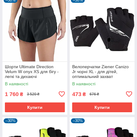
–50%
–30%
Шорти Ultimate Direction
Велоперчатки Ziener Canizo
Velum W onyx XS для бігу -
Jr чорні XL - для дітей,
легкі та дихаючі
оптимальний захват
В наявності
В наявності
1 760
473
₴
₴
3 520 ₴
676 ₴
Купити
Купити
–30%
–30%