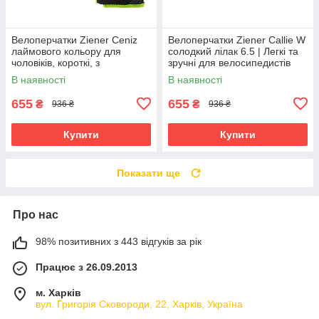
Велоперчатки Ziener Ceniz
Велоперчатки Ziener Callie W
лаймового кольору для
солодкий лілак 6.5 | Легкі та
чоловіків, короткі, з
зручні для велосипедистів
амортизуючими вставками та
В наявності
В наявності
гелевими подушечками
655
655
₴
₴
936 ₴
936 ₴
Купити
Купити
Показати ще
Про нас
98% позитивних з 443 відгуків за рік
Працює з 26.09.2013
м. Харків
вул. Григорія Сковороди, 22, Харків, Україна