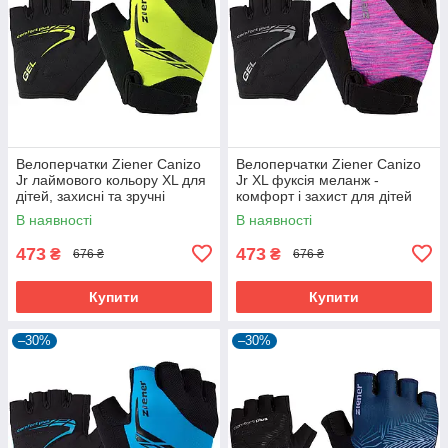
Велоперчатки Ziener Canizo
Велоперчатки Ziener Canizo
Jr лаймового кольору XL для
Jr XL фуксія меланж -
дітей, захисні та зручні
комфорт і захист для дітей
В наявності
В наявності
473
473
₴
₴
676 ₴
676 ₴
Купити
Купити
–30%
–30%