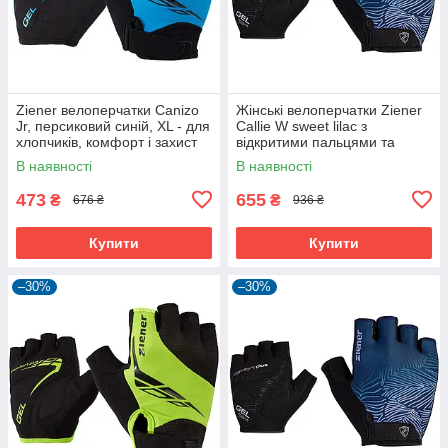
Ziener велоперчатки Canizo
Жінські велоперчатки Ziener
Jr, персиковий синій, XL - для
Callie W sweet lilac з
хлопчиків, комфорт і захист
відкритими пальцями та
дихаючою шкірою Amara
В наявності
В наявності
473
655
₴
₴
676 ₴
936 ₴
Купити
Купити
–30%
–30%