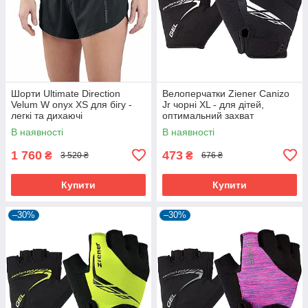
Шорти Ultimate Direction
Велоперчатки Ziener Canizo
Velum W onyx XS для бігу -
Jr чорні XL - для дітей,
легкі та дихаючі
оптимальний захват
В наявності
В наявності
1 760
473
₴
₴
3 520 ₴
676 ₴
Купити
Купити
–30%
–30%