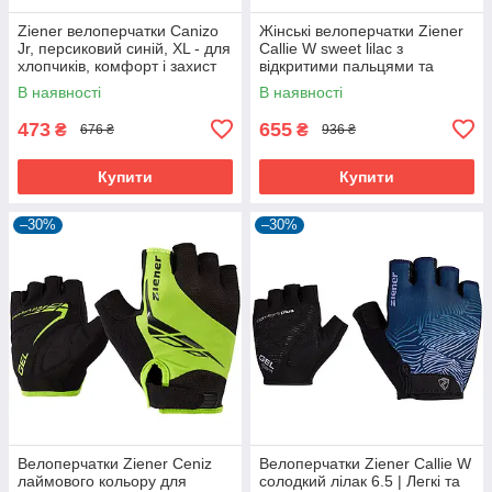
Ziener велоперчатки Canizo
Жінські велоперчатки Ziener
Jr, персиковий синій, XL - для
Callie W sweet lilac з
хлопчиків, комфорт і захист
відкритими пальцями та
дихаючою шкірою Amara
В наявності
В наявності
473
655
₴
₴
676 ₴
936 ₴
Купити
Купити
–30%
–30%
Велоперчатки Ziener Ceniz
Велоперчатки Ziener Callie W
лаймового кольору для
солодкий лілак 6.5 | Легкі та