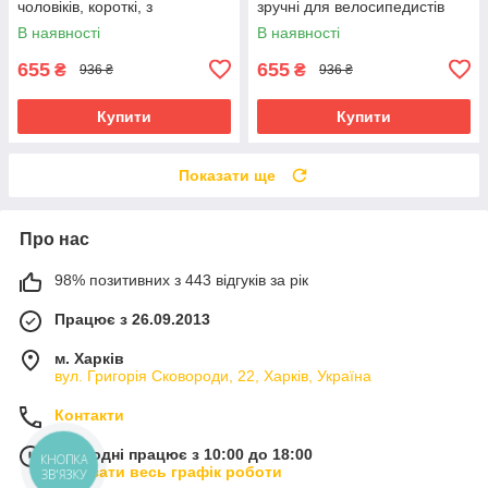
чоловіків, короткі, з
зручні для велосипедистів
амортизуючими вставками та
В наявності
В наявності
гелевими подушечками
655
655
₴
₴
936 ₴
936 ₴
Купити
Купити
Показати ще
Про нас
98% позитивних з 443 відгуків за рік
Працює з 26.09.2013
м. Харків
вул. Григорія Сковороди, 22, Харків, Україна
Контакти
Сьогодні працює з 10:00 до 18:00
КНОПКА
Показати весь графік роботи
ЗВ'ЯЗКУ