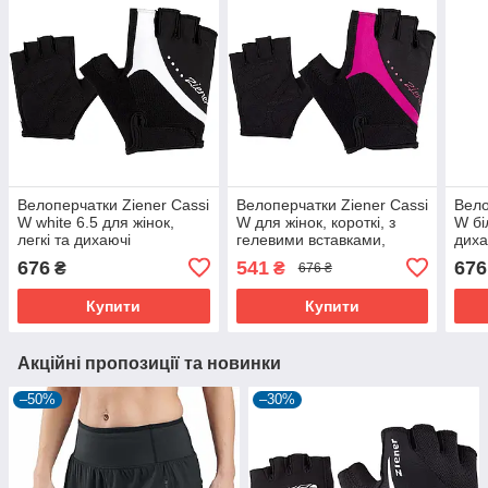
Велоперчатки Ziener Cassi
Велоперчатки Ziener Cassi
Вело
W white 6.5 для жінок,
W для жінок, короткі, з
W бі
легкі та дихаючі
гелевими вставками,
диха
фуксія.
676
541
676
₴
₴
676 ₴
Купити
Купити
Акційні пропозиції та новинки
–50%
–30%