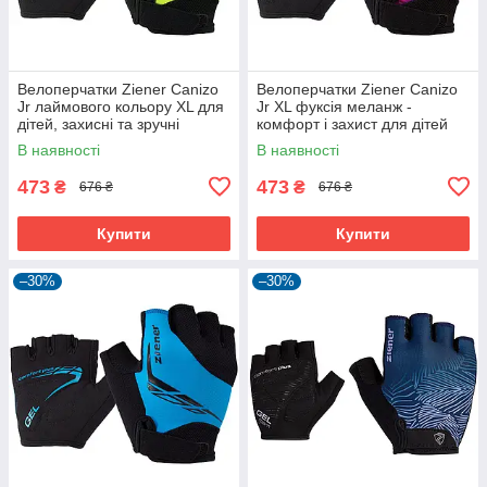
Велоперчатки Ziener Canizo
Велоперчатки Ziener Canizo
Jr лаймового кольору XL для
Jr XL фуксія меланж -
дітей, захисні та зручні
комфорт і захист для дітей
В наявності
В наявності
473
473
₴
₴
676 ₴
676 ₴
Купити
Купити
–30%
–30%