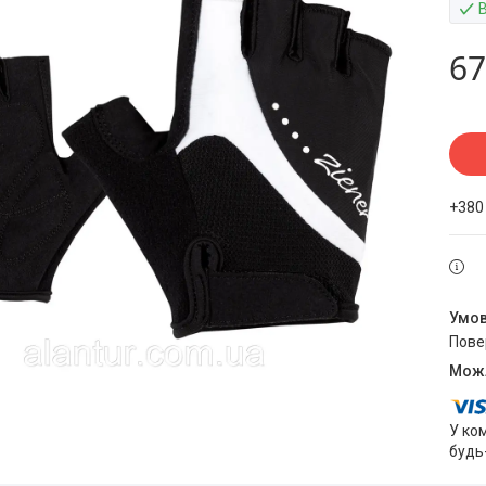
67
+380
пов
У ко
будь