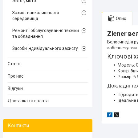
Авто-, мото
Захист навколишнього
середовища
Опис
Ремонт і обслуговування техніки
Ziener ве
та обладнання
Велосипедні ру
забезпечуючи к
Засоби індивідуального захисту
Ключові х
Статті
Модель: C
Колір: біл
Про нас
Розмір: 6.
Докладні тех
Відгуки
Підходить
Ідеальне 
Доставка та оплата