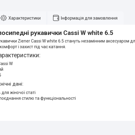
Характеристики
Інформація для замовлення
лосипедні рукавички Cassi W white 6.5
кавички Ziener Cassi W white 6.5 стануть незамінним аксесуаром д
омфорт і захист під час катання.
арактеристики:
assi W
ий
5
нічні дані:
 для жіночої статі
поєднання стилю та функціональності