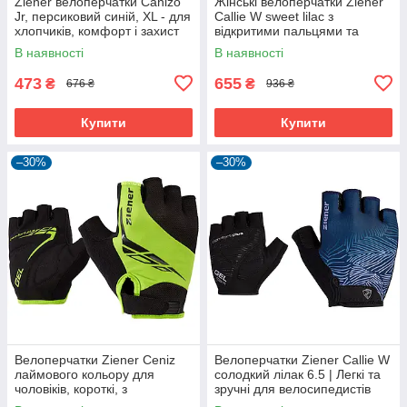
Ziener велоперчатки Canizo
Жінські велоперчатки Ziener
Jr, персиковий синій, XL - для
Callie W sweet lilac з
хлопчиків, комфорт і захист
відкритими пальцями та
дихаючою шкірою Amara
В наявності
В наявності
473
655
₴
₴
676 ₴
936 ₴
Купити
Купити
–30%
–30%
Велоперчатки Ziener Ceniz
Велоперчатки Ziener Callie W
лаймового кольору для
солодкий лілак 6.5 | Легкі та
чоловіків, короткі, з
зручні для велосипедистів
амортизуючими вставками та