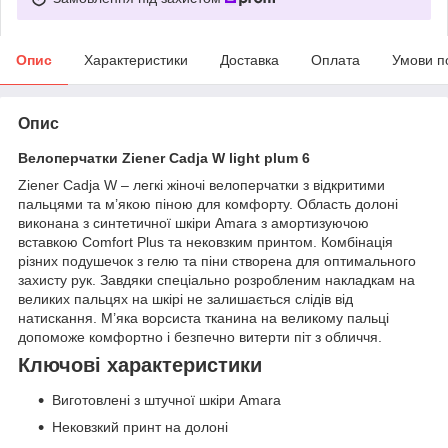
Опис
Характеристики
Доставка
Оплата
Умови п
Опис
Велоперчатки Ziener Cadja W light plum 6
Ziener Cadja W – легкі жіночі велоперчатки з відкритими
пальцями та м’якою піною для комфорту. Область долоні
виконана з синтетичної шкіри Amara з амортизуючою
вставкою Comfort Plus та нековзким принтом. Комбінація
різних подушечок з гелю та піни створена для оптимального
захисту рук. Завдяки спеціально розробленим накладкам на
великих пальцях на шкірі не залишається слідів від
натискання. М’яка ворсиста тканина на великому пальці
допоможе комфортно і безпечно витерти піт з обличчя.
Ключові характеристики
Виготовлені з штучної шкіри Amara
Нековзкий принт на долоні