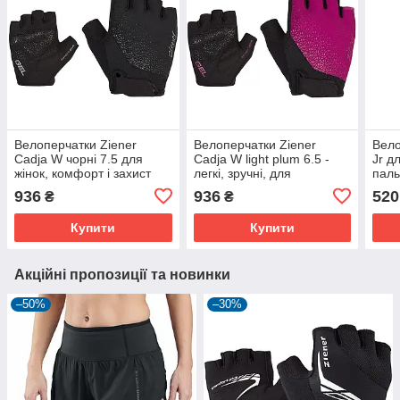
Велоперчатки Ziener
Велоперчатки Ziener
Вело
Cadja W чорні 7.5 для
Cadja W light plum 6.5 -
Jr дл
жінок, комфорт і захист
легкі, зручні, для
пальц
велоспорту
зеле
936
936
520
₴
₴
Купити
Купити
Акційні пропозиції та новинки
–50%
–30%