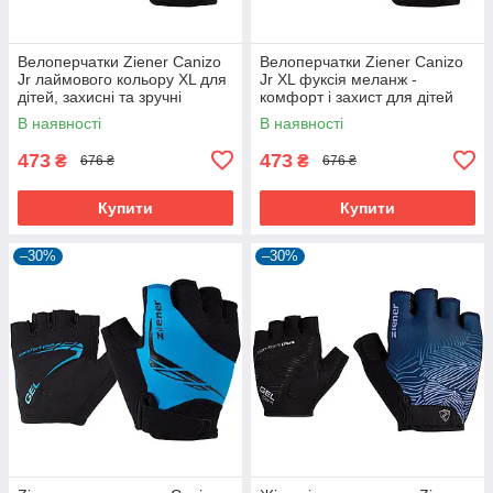
Велоперчатки Ziener Canizo
Велоперчатки Ziener Canizo
Jr лаймового кольору XL для
Jr XL фуксія меланж -
дітей, захисні та зручні
комфорт і захист для дітей
В наявності
В наявності
473
473
₴
₴
676 ₴
676 ₴
Купити
Купити
–30%
–30%