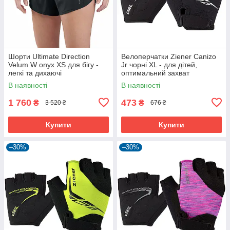
Шорти Ultimate Direction
Велоперчатки Ziener Canizo
Velum W onyx XS для бігу -
Jr чорні XL - для дітей,
легкі та дихаючі
оптимальний захват
В наявності
В наявності
1 760
473
₴
₴
3 520 ₴
676 ₴
Купити
Купити
–30%
–30%