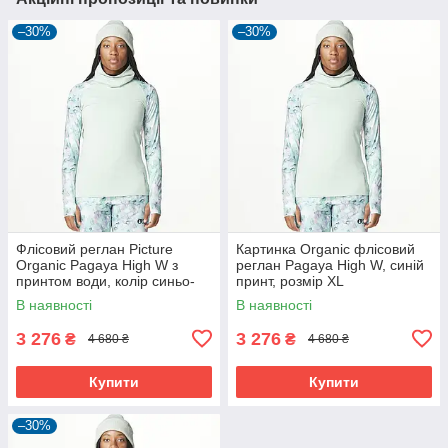
–30%
–30%
Флісовий реглан Picture
Картинка Organic флісовий
Organic Pagaya High W з
реглан Pagaya High W, синій
принтом води, колір синьо-
принт, розмір XL
зелений, розмір S.
В наявності
В наявності
3 276
3 276
₴
₴
4 680 ₴
4 680 ₴
Купити
Купити
–30%