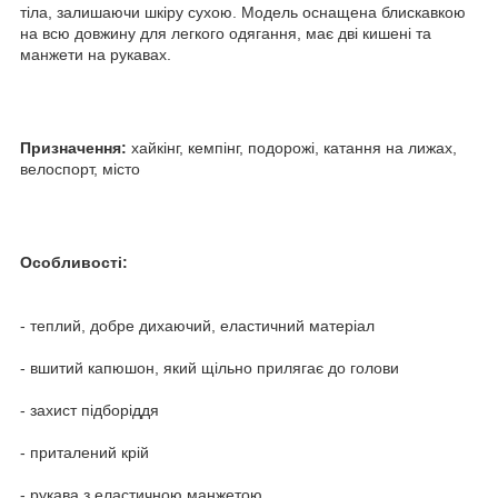
тіла, залишаючи шкіру сухою. Модель оснащена блискавкою
на всю довжину для легкого одягання, має дві кишені та
манжети на рукавах.
Призначення:
хайкінг, кемпінг, подорожі, катання на лижах,
велоспорт, місто
Особливості:
- теплий, добре дихаючий, еластичний матеріал
- вшитий капюшон, який щільно прилягає до голови
- захист підборіддя
- приталений крій
- рукава з еластичною манжетою