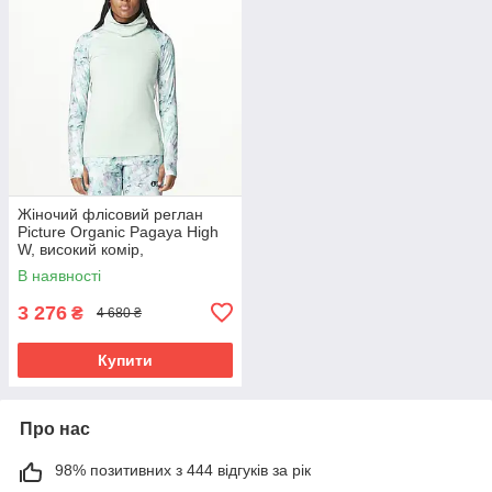
Жіночий флісовий реглан
Picture Organic Pagaya High
W, високий комір,
антибактеріальна пропитка,
В наявності
silt green
3 276
₴
4 680 ₴
Купити
Про нас
98% позитивних з 444 відгуків за рік