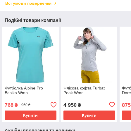
Всі умови повернення
Подібні товари компанії
Футболка Alpine Pro
Флісова кофта Turbat
Футб
Basika Wmn
Peak Wmn
Dor
768
4 950
875
₴
₴
960 ₴
Купити
Купити
Акційні пропозиції та новинки