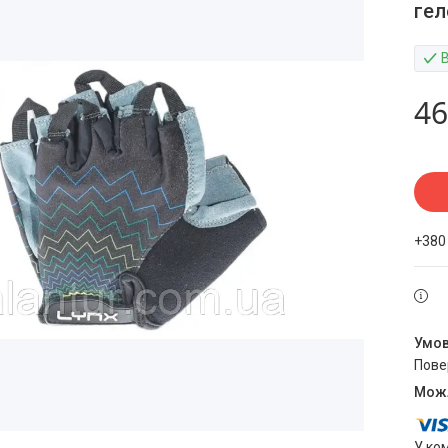
гел
46
+380
пов
У ко