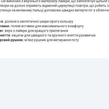
 Gel виконані з верхнього матеріалу лайкри, що забезпечує щільне 
твори на долоні сприяють відмінній циркуляції повітря, що робить 
олотенце на великому пальці допоможе швидко витерти піт з обличч
ra:
долоня з синтетичної шкіри сірого кольору
тавки:
гелеві вставки для максимального комфорту
er:
верх з лайкри для кращого прилягання
няття:
зацепи для швидкого та зручного зняття рукавичок
ровий рушник:
м'яке рушник для витирання поту