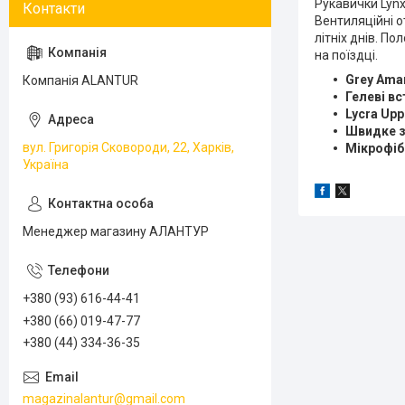
Рукавички Lynx
Вентиляційні о
літніх днів. П
на поїздці.
Grey Ama
Компанія ALANTUR
Гелеві вс
Lycra Upp
Швидке з
вул. Григорія Сковороди, 22, Харків,
Мікрофіб
Україна
Менеджер магазину АЛАНТУР
+380 (93) 616-44-41
+380 (66) 019-47-77
+380 (44) 334-36-35
magazinalantur@gmail.com