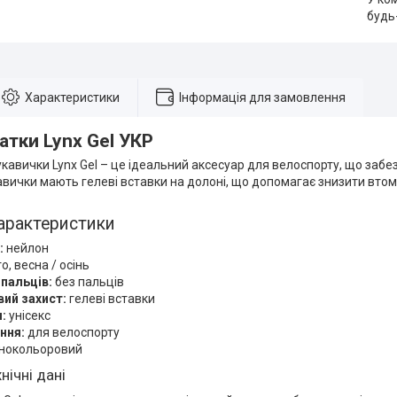
будь
Характеристики
Інформація для замовлення
тки Lynx Gel УКР
кавички Lynx Gel – це ідеальний аксесуар для велоспорту, що забез
кавички мають гелеві вставки на долоні, що допомагає знизити втому
арактеристики
:
нейлон
о, весна / осінь
пальців:
без пальців
ий захист:
гелеві вставки
:
унісекс
ння:
для велоспорту
знокольоровий
нічні дані