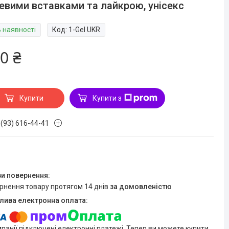
евими вставками та лайкрою, унісекс
В наявності
Код:
1-Gel UKR
0 ₴
Купити
Купити з
 (93) 616-44-41
ернення товару протягом 14 днів
за домовленістю
мпанії підключені електронні платежі. Тепер ви можете купити