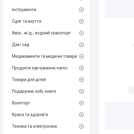
Інструменти
Одяг та взуття
Авіа-, ж/д-, водний транспорт
Дім і сад
Медикаменти та медичні товари
Продукти харчування, напої
Товари для дітей
Подарунки, хобі, книги
Воєнторг
Краса та здоров'я
Техніка та електроніка