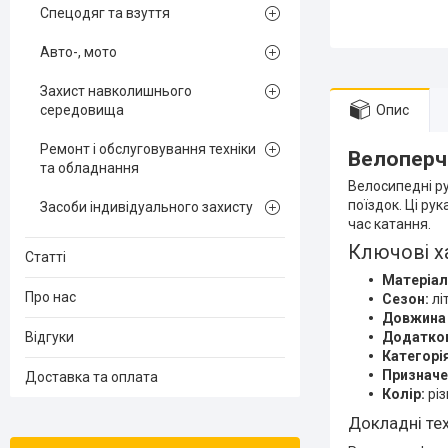
Спецодяг та взуття
Авто-, мото
Захист навколишнього
середовища
Опис
Ремонт і обслуговування техніки
Велоперча
та обладнання
Велосипедні ру
поїздок. Ці ру
Засоби індивідуального захисту
час катання.
Ключові х
Статті
Матеріал
Про нас
Сезон:
літ
Довжина 
Відгуки
Додатков
Категорія
Призначе
Доставка та оплата
Колір:
рі
Докладні тех