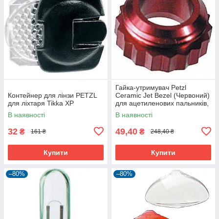
Гайка-утримувач Petzl
Контейнер для лінзи PETZL
Ceramic Jet Bezel (Червоний)
для ліхтаря Tikka XP
для ацетиленових пальників,
10 г, CE
В наявності
В наявності
32
49,40
₴
₴
161 ₴
248,40 ₴
Купити
Купити
–80%
–80%