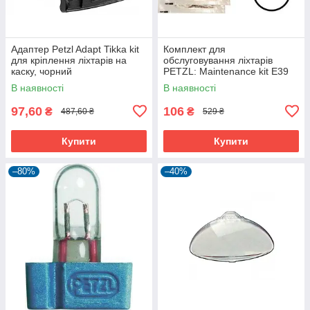
Адаптер Petzl Adapt Tikka kit
Комплект для
для кріплення ліхтарів на
обслуговування ліхтарів
каску, чорний
PETZL: Maintenance kit E39
E40
В наявності
В наявності
97,60
106
₴
₴
487,60 ₴
529 ₴
Купити
Купити
–80%
–40%