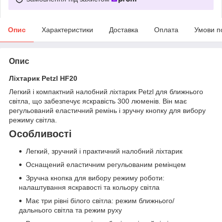
Опис
Характеристики
Доставка
Оплата
Умови п
Опис
Ліхтарик Petzl HF20
Легкий і компактний налобний ліхтарик Petzl для ближнього
світла, що забезпечує яскравість 300 люменів. Він має
регульований еластичний ремінь і зручну кнопку для вибору
режиму світла.
Особливості
Легкий, зручний і практичний налобний ліхтарик
Оснащений еластичним регульованим ремінцем
Зручна кнопка для вибору режиму роботи:
налаштування яскравості та кольору світла
Має три рівні білого світла: режим ближнього/
дальнього світла та режим руху