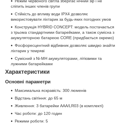
Режим червоного світла зберігає нічний зір і не
сліпить інших членів групи
Стійкість до впливу води IPX4 дозволяє
використовувати ліхтарик за будь-яких погодних умов
Конструкція HYBRID CONCEPT: модель постачається
з трьома стандартними батарейками, а також сумісна з
акумуляторною батареєю CORE (придбається окремо)
Фосфоресцентний відбивник дозволяє швидко знайти
ліхтарик у темряві
Сумісний з Ni-MH акумуляторами, літієвими та
лужними батарейками
Характеристики
Основні параметри
Максимальна яскравість: 300 люменів
Відстань світіння: до 65 м
Живлення: 3 батарейки AAA/LR03 (в комплекті)
Час роботи: до 120 годин
Режими роботи: 5