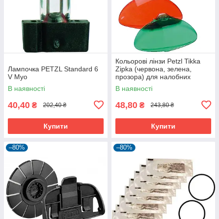
Кольорові лінзи Petzl Tikka
Лампочка PETZL Standard 6
Zipka (червона, зелена,
V Myo
прозора) для налобних
ліхтарів
В наявності
В наявності
40,40
48,80
₴
₴
202,40 ₴
243,80 ₴
Купити
Купити
–80%
–80%