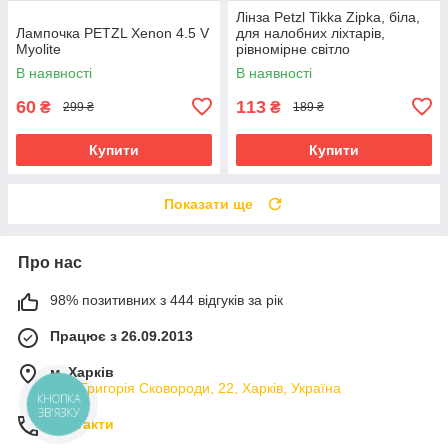
Лінза Petzl Tikka Zipka, біла,
Лампочка PETZL Xenon 4.5 V
для налобних ліхтарів,
Myolite
рівномірне світло
В наявності
В наявності
60
113
₴
₴
299 ₴
189 ₴
Купити
Купити
Показати ще
Про нас
98% позитивних з 444 відгуків за рік
Працює з 26.09.2013
м. Харків
вул. Григорія Сковороди, 22, Харків, Україна
КНОПКА
ЗВ'ЯЗКУ
Контакти