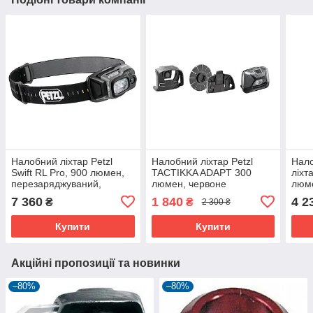
Налобний ліхтар Petzl
Налобний ліхтар Petzl
Нало
Swift RL Pro, 900 люмен,
TACTIKKA ADAPT 300
ліхт
перезаряджуваний,
люмен, червоне
люме
легкий, з Reactive lighting
освітлення, без ремінця.
світ
7 360
1 840
4 2
₴
₴
2 300 ₴
та червоною підсвіткою
Купити
Купити
Акційні пропозиції та новинки
–80%
–80%