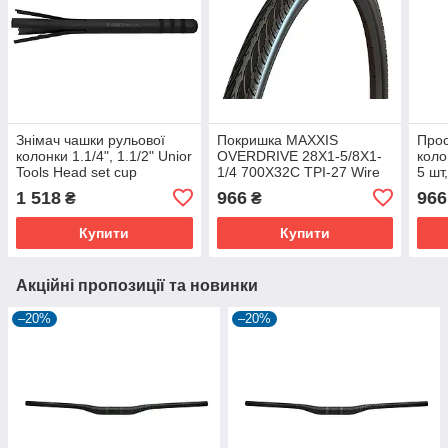
Знімач чашки рульової
Покришка MAXXIS
Прос
колонки 1.1/4", 1.1/2" Unior
OVERDRIVE 28X1-5/8X1-
коло
Tools Head set cup
1/4 700X32C TPI-27 Wire
5 шт
remover
MAXXPROTECT
лого
1 518
966
966
₴
₴
Купити
Купити
Акційні пропозиції та новинки
–20%
–20%