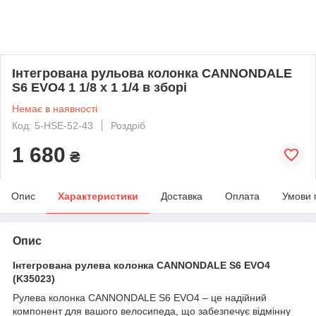
Інтегрована рульова колонка CANNONDALE
S6 EVO4 1 1/8 х 1 1/4 в зборі
Немає в наявності
Код: 5-HSE-52-43
Роздріб
1 680
₴
Опис
Характеристики
Доставка
Оплата
Умови 
Опис
Інтегрована рулева колонка CANNONDALE S6 EVO4
(K35023)
Рулева колонка CANNONDALE S6 EVO4 – це надійний
компонент для вашого велосипеда, що забезпечує відмінну