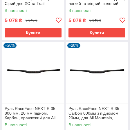
Сірий для XC та Trail
легкий та міцний, зелений
В наявності
В наявності
5 078
5 078
₴
₴
6 348 ₴
6 348 ₴
Купити
Купити
–20%
–20%
Руль RaceFace NEXT R 35,
Руль RaceFace NEXT R 35
800 мм, 20 мм підйом,
Carbon 800мм з підйомом
Карбон, оранжевий для All
20мм, для All Mountain,
Mountain
червоний
В наявності
В наявності