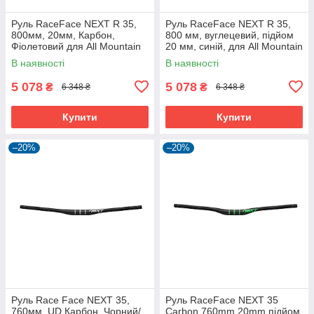
Руль RaceFace NEXT R 35,
Руль RaceFace NEXT R 35,
800мм, 20мм, Карбон,
800 мм, вуглецевий, підйом
Фіолетовий для All Mountain
20 мм, синій, для All Mountain
та E-Bike
В наявності
В наявності
5 078
5 078
₴
₴
6 348 ₴
6 348 ₴
Купити
Купити
–20%
–20%
Руль Race Face NEXT 35,
Руль RaceFace NEXT 35
760мм, UD Карбон, Чорний/
Carbon 760mm 20mm підйом,